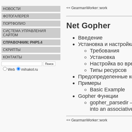
GearmanWorker::work
НОВОСТИ
ФОТОГАЛЕРЕЯ
Net Gopher
ПОРТФОЛИО
СИСТЕМА УПРАВЛЕНИЯ
САЙТОМ
Введение
СПРАВОЧНИК: PHP5.4
Установка и настройк
Требования
СКРИПТЫ
Установка
КОНТАКТЫ
Настройка во в
Типы ресурсов
Web
mihakot.ru
Предопределенные к
Примеры
Basic Example
Gopher Функции
gopher_parsedir
—
into an associativ
GearmanWorker::work