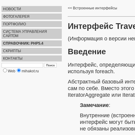
Встроенные интерфейсы
НОВОСТИ
ФОТОГАЛЕРЕЯ
Интерфейс Trave
ПОРТФОЛИО
СИСТЕМА УПРАВЛЕНИЯ
САЙТОМ
(Информация о версии неи
СПРАВОЧНИК: PHP5.4
Введение
СКРИПТЫ
КОНТАКТЫ
Интерфейс, определяющий,
используя
foreach
.
Web
mihakot.ru
Абстрактный базовый инт
сам по себе. Вместо этог
IteratorAggregate
или
Iterat
Замечание
:
Внутренние (встроен
интерфейс могут быт
не обязаны реализо