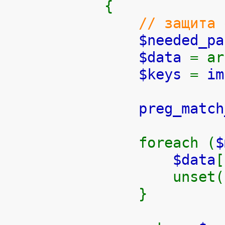
{
// защита 
$needed_p
$data
= ar
$keys
=
im
preg_match
foreach (
$data
[
unset(
}