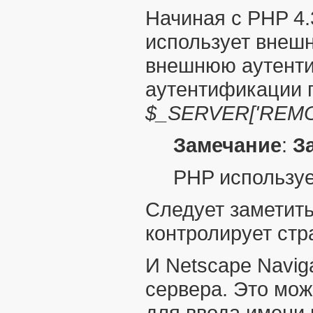
Начиная с PHP 4.
использует внеш
внешнюю аутент
аутентификации 
$_SERVER['REM
Замечание
:
З
PHP используе
Следует заметить
контролирует стр
И Netscape Navig
сервера. Это мож
для ввода имени 