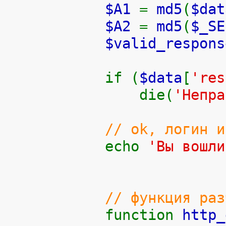
$A1
=
md5
(
$dat
$A2
=
md5
(
$_SE
$valid_respon
if (
$data
[
'res
die(
'Непра
// ok, логин и
echo
'Вы вошл
// функция раз
function
http_