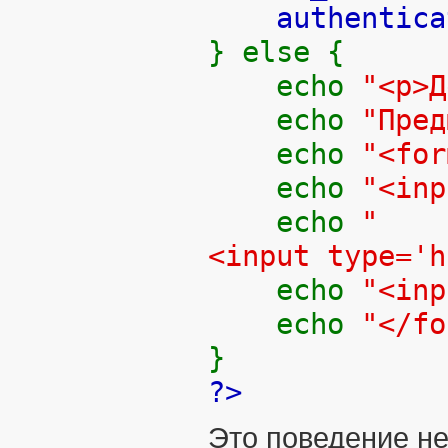
authentica
} else {
echo
"<p>
echo
"Пре
echo
"<for
echo
"<inp
echo
"
<input type='
echo
"<inp
echo
"</fo
}
?>
Это поведение н