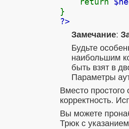
return
$n
}
?>
Замечание
:
З
Будьте особен
наибольшим ко
быть взят в д
Параметры аут
Вместо простого
корректность. Ис
Вы можете пронаб
Трюк с указанием