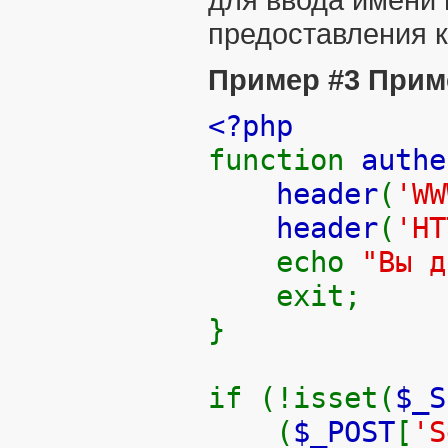
предоставления к
Пример #3 Прим
<?php
function
authe
header
(
'WW
header
(
'HT
echo
"Вы д
exit;
}
if (!isset(
$_S
(
$_POST
[
'S