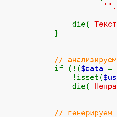
'",
die(
'Текст
}
// анализируем
if (!(
$data
=
!isset(
$us
die(
'Непра
// генерируем 