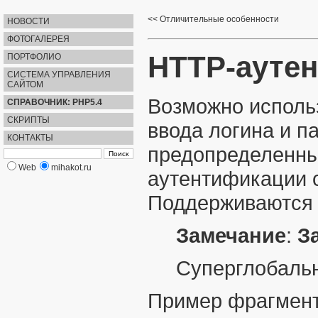
Отличительные особенности
НОВОСТИ
ФОТОГАЛЕРЕЯ
HTTP-ауте
ПОРТФОЛИО
СИСТЕМА УПРАВЛЕНИЯ
САЙТОМ
Возможно исполь
СПРАВОЧНИК: PHP5.4
СКРИПТЫ
ввода логина и п
КОНТАКТЫ
предопределенн
Web
mihakot.ru
аутентификации 
Поддерживаются о
Замечание
:
З
Cуперглобаль
Пример фрагмента