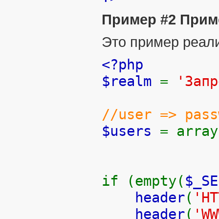
Пример #2 Прим
Это пример реал
<?php
$realm
=
'Запр
//user => pass
$users
= array
if (empty(
$_SE
header
(
'HT
header
(
'WW