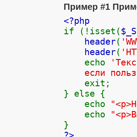
Пример #1 Прим
<?php
if (!isset(
$_S
header
(
'WW
header
(
'HT
echo
'Текс
если пользов
exit;
} else {
echo
"<p>
echo
"<p>
}
?>