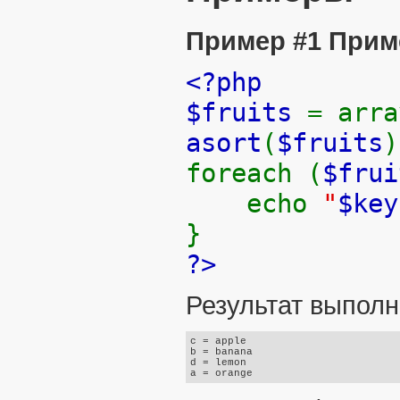
Пример #1 Прим
<?php
$fruits
= arra
asort
(
$fruits
)
foreach (
$fru
echo
"
$key
}
?>
Результат выполн
c = apple

b = banana

d = lemon
