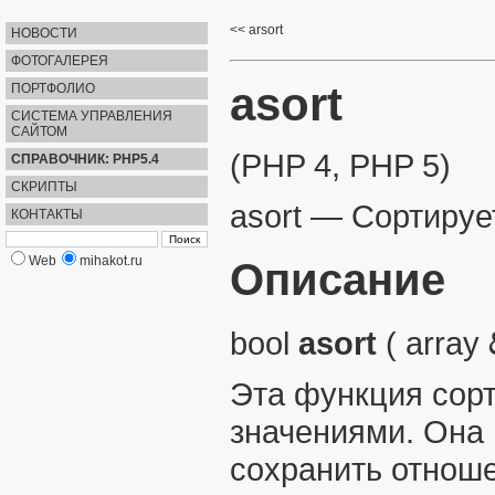
arsort
НОВОСТИ
ФОТОГАЛЕРЕЯ
asort
ПОРТФОЛИО
СИСТЕМА УПРАВЛЕНИЯ
САЙТОМ
(PHP 4, PHP 5)
СПРАВОЧНИК: PHP5.4
СКРИПТЫ
asort
—
Сортируе
КОНТАКТЫ
Web
mihakot.ru
Описание
bool
asort
(
array
Эта функция сорт
значениями. Она 
сохранить отноше