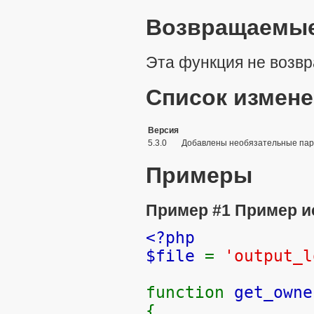
Возвращаемые
Эта функция не возвр
Список измен
Версия
5.3.0
Добавлены необязательные па
Примеры
Пример #1 Пример 
<?php
$file
=
'output_l
function
get_owne
{