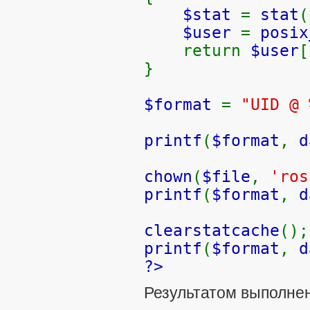
$stat
=
stat
(
$user
=
posix
return
$user
[
}
$format
=
"UID @ 
printf
(
$format
,
d
chown
(
$file
,
'ros
printf
(
$format
,
d
clearstatcache
();
printf
(
$format
,
d
?>
Результатом выполнен