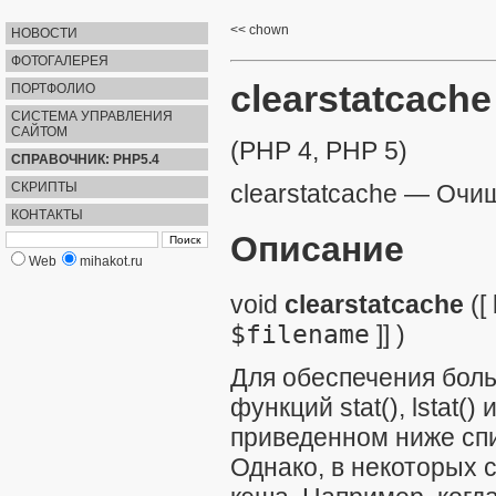
chown
НОВОСТИ
ФОТОГАЛЕРЕЯ
clearstatcache
ПОРТФОЛИО
СИСТЕМА УПРАВЛЕНИЯ
САЙТОМ
(PHP 4, PHP 5)
СПРАВОЧНИК: PHP5.4
СКРИПТЫ
clearstatcache
—
Очищ
КОНТАКТЫ
Описание
Web
mihakot.ru
void
clearstatcache
([
$filename
]] )
Для обеспечения бол
функций
stat()
,
lstat()
и
приведенном ниже спи
Однако, в некоторых 