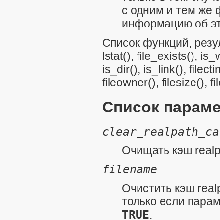
с одним и тем же
информацию об э
Список функций, рез
lstat()
,
file_exists()
,
is_w
is_dir()
,
is_link()
,
filect
fileowner()
,
filesize()
,
fi
Список парам
clear_realpath_ca
Очищать кэш realp
filename
Очистить кэш real
только если пара
TRUE
.