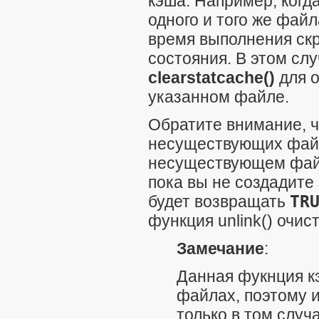
кэша. Например, когд
одного и того же фай
время выполнения скр
состояния. В этом сл
clearstatcache()
для о
указанном файле.
Обратите внимание, 
несуществующих файл
несуществующем файл
пока вы не создадите
будет возвращать
TR
функция
unlink()
очист
Замечание
:
Данная фукнция 
файлах, поэтому 
только в том случ