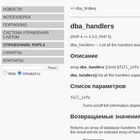
dba_firstkey
НОВОСТИ
ФОТОГАЛЕРЕЯ
dba_handlers
ПОРТФОЛИО
СИСТЕМА УПРАВЛЕНИЯ
(PHP 4 >= 4.3.0, PHP 5)
САЙТОМ
СПРАВОЧНИК: PHP5.4
dba_handlers
—
List all the handlers ava
СКРИПТЫ
Описание
КОНТАКТЫ
array
dba_handlers
([
bool
$full_info
Web
mihakot.ru
dba_handlers()
list all the handlers supp
Список параметров
full_info
Turns on/off full information displa
Возвращаемые значени
Returns an array of database handlers. I
the result will be an indexed array of ha