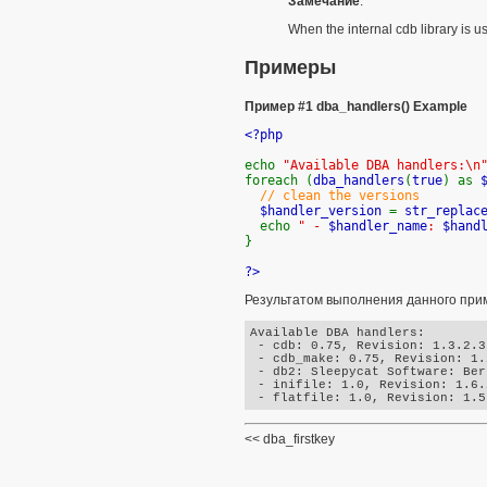
Замечание
:
When the internal cdb library is u
Примеры
Пример #1
dba_handlers()
Example
<?php
echo
"Available DBA handlers:\n
foreach (
dba_handlers
(
true
) as
// clean the versions
$handler_version
=
str_replac
echo
" -
$handler_name
:
$hand
}
?>
Результатом выполнения данного прим
Available DBA handlers:

 - cdb: 0.75, Revision: 1.3.2.3 
 - cdb_make: 0.75, Revision: 1.
 - db2: Sleepycat Software: Ber
 - inifile: 1.0, Revision: 1.6.2
dba_firstkey