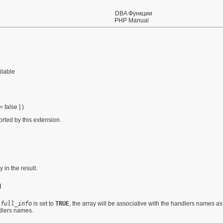
DBA Функции
PHP Manual
ilable
= false
] )
orted by this extension.
y in the result.
я
f
full_info
is set to
TRUE
, the array will be associative with the handlers names as
ndlers names.