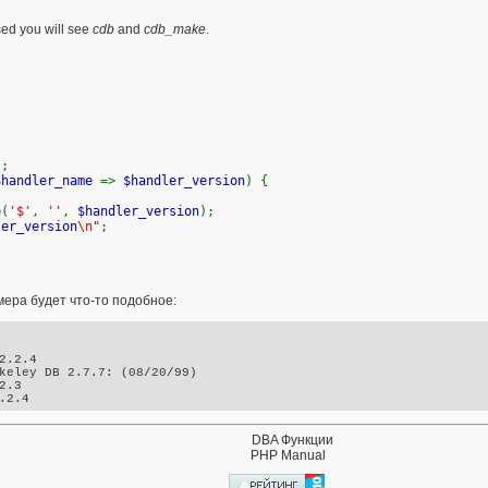
sed you will see
cdb
and
cdb_make
.
"
;
$handler_name
=>
$handler_version
) {
e
(
'$'
,
''
,
$handler_version
);
ler_version
\n"
;
ера будет что-то подобное:


2.2.4 

keley DB 2.7.7: (08/20/99)

.3 

DBA Функции
PHP Manual