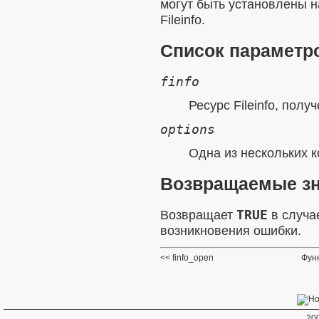
могут быть установлены 
Fileinfo.
Список параметр
finfo
Ресурс Fileinfo, пол
options
Одна из нескольких
к
Возвращаемые з
Возвращает
TRUE
в случа
возникновения ошибки.
finfo_open
Функ
20