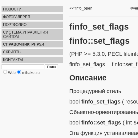
finfo_open
Функ
НОВОСТИ
ФОТОГАЛЕРЕЯ
finfo_set_flags
ПОРТФОЛИО
СИСТЕМА УПРАВЛЕНИЯ
САЙТОМ
finfo::set_flags
СПРАВОЧНИК: PHP5.4
СКРИПТЫ
(PHP >= 5.3.0, PECL fileinf
КОНТАКТЫ
finfo_set_flags
--
finfo::set_
Web
mihakot.ru
Описание
Процедурный стиль
bool
finfo_set_flags
(
reso
Объектно-ориентированны
bool
finfo::set_flags
(
int
$
Эта функция устанавливае