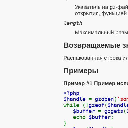
Указатель на gz-фа
открытия, функцие
length
Максимальный разм
Возвращаемые з
Распакованная строка и
Примеры
Пример #1 Пример ис
<?php
$handle
=
gzopen
(
'so
while (!
gzeof
(
$handl
$buffer
=
gzgets
(
echo
$buffer
;
}