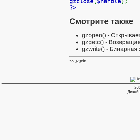
gzclose
(
$handle
);
?>
Смотрите также
gzopen()
- Открывае
gzgetc()
- Возвращае
gzwrite()
- Бинарная 
gzgetc
20
Дизайн