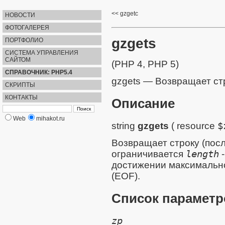
gzgetc
НОВОСТИ
ФОТОГАЛЕРЕЯ
gzgets
ПОРТФОЛИО
СИСТЕМА УПРАВЛЕНИЯ
САЙТОМ
(PHP 4, PHP 5)
СПРАВОЧНИК: PHP5.4
gzgets
—
Возвращает ст
СКРИПТЫ
КОНТАКТЫ
Описание
Web
mihakot.ru
string
gzgets
(
resource
$
Возвращает строку (посл
ограничивается
length
-
достижении максимально
(EOF).
Список параметр
zp