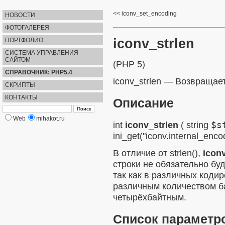
iconv_set_encoding
НОВОСТИ
ФОТОГАЛЕРЕЯ
iconv_strlen
ПОРТФОЛИО
СИСТЕМА УПРАВЛЕНИЯ
САЙТОМ
(PHP 5)
СПРАВОЧНИК: PHP5.4
iconv_strlen
—
Возвращает
СКРИПТЫ
КОНТАКТЫ
Описание
Web
mihakot.ru
int
iconv_strlen
(
string
$s
ini_get("iconv.internal_enco
В отличие от
strlen()
,
iconv
строки не обязательно буд
так как в различных коди
различным количеством ба
четырёхбайтным.
Список параметр