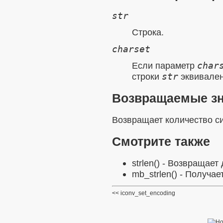
str
Строка.
charset
Если параметр
char
строки
str
эквивале
Возвращаемые з
Возвращает количество с
Смотрите также
strlen()
- Возвращает 
mb_strlen()
- Получает
iconv_set_encoding