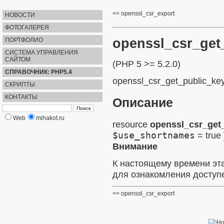
openssl_csr_export
НОВОСТИ
ФОТОГАЛЕРЕЯ
openssl_csr_get
ПОРТФОЛИО
СИСТЕМА УПРАВЛЕНИЯ
САЙТОМ
(PHP 5 >= 5.2.0)
СПРАВОЧНИК: PHP5.4
openssl_csr_get_public_ke
СКРИПТЫ
КОНТАКТЫ
Описание
Web
mihakot.ru
resource
openssl_csr_get
$use_shortnames
= true
Внимание
К настоящему времени эт
для ознакомления доступе
openssl_csr_export