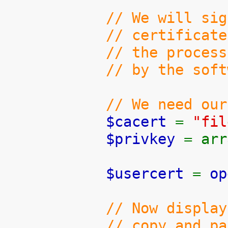
// We will sig
// certificat
// the process
// by the soft
// We need our
$cacert
=
"fil
$privkey
= arr
$usercert
=
op
// Now display
// copy and pa