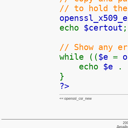
// to hold the
openssl_x509_e
echo
$certout
;
// Show any er
while ((
$e
=
o
echo
$e
.
}
?>
openssl_csr_new
20
Дизайн