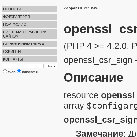
openssl_csr_new
НОВОСТИ
ФОТОГАЛЕРЕЯ
openssl_cs
ПОРТФОЛИО
СИСТЕМА УПРАВЛЕНИЯ
САЙТОМ
(PHP 4 >= 4.2.0, 
СПРАВОЧНИК: PHP5.4
СКРИПТЫ
openssl_csr_sign
КОНТАКТЫ
Web
mihakot.ru
Описание
resource
openssl
array
$configar
openssl_csr_sign
Замечание
:
Д