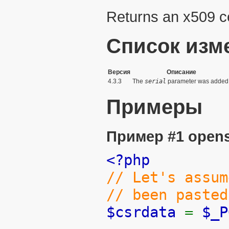
Returns an x509 ce
Список изм
Версия
Описание
4.3.3
The
serial
parameter was added
Примеры
Пример #1
opens
<?php
// Let's assum
// been pasted
$csrdata
=
$_P