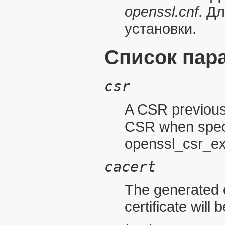
openssl.cnf
. Д
установки
.
Список пар
csr
A CSR previous
CSR when spec
openssl_csr_ex
cacert
The generated c
certificate will 