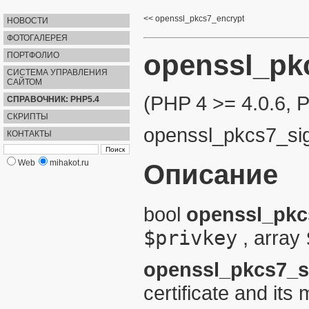
openssl_pkcs7_encrypt
НОВОСТИ
ФОТОГАЛЕРЕЯ
openssl_pk
ПОРТФОЛИО
СИСТЕМА УПРАВЛЕНИЯ
САЙТОМ
(PHP 4 >= 4.0.6, 
СПРАВОЧНИК: PHP5.4
СКРИПТЫ
openssl_pkcs7_si
КОНТАКТЫ
Web
mihakot.ru
Описание
bool
openssl_pkc
$privkey
,
array
openssl_pkcs7_s
certificate and its