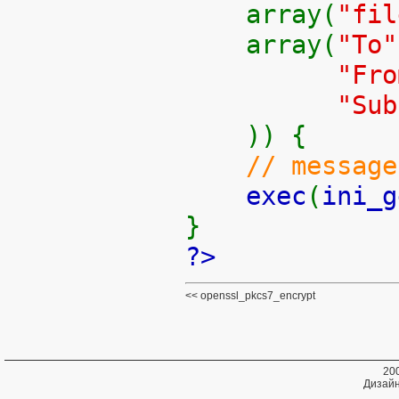
array(
"fil
array(
"To
"Fro
"Su
)) {
// message
exec
(
ini_g
}
?>
openssl_pkcs7_encrypt
20
Дизайн