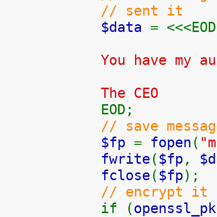
// sent it
$data
= <<<EOD
You have my au
The CEO
EOD;
// save messag
$fp
=
fopen
(
"m
fwrite
(
$fp
,
$d
fclose
(
$fp
);
// encrypt it
if (
openssl_pk