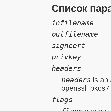
Список пар
infilename
outfilename
signcert
privkey
headers
headers
is an 
openssl_pkcs7_
flags
can be u