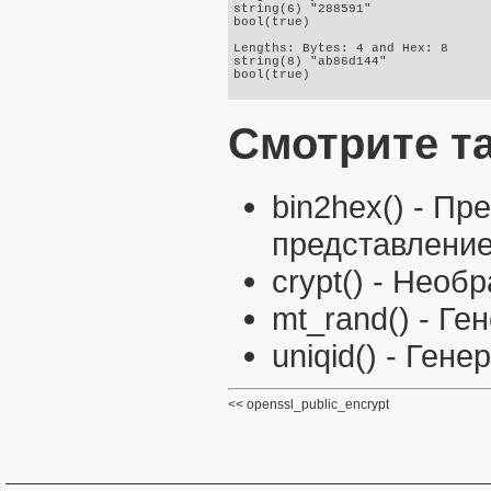
string(6) "288591"

bool(true)

Lengths: Bytes: 4 and Hex: 8

string(8) "ab86d144"

bool(true)

Смотрите т
bin2hex()
- Пре
представлени
crypt()
- Необр
mt_rand()
- Ге
uniqid()
- Генер
openssl_public_encrypt