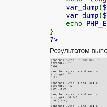
var_dump
(
$
var_dump
(
$
echo
PHP_E
}
?>
Результатом выпо
Lengths: Bytes: -1 and Hex: 0

string(0) ""

NULL

Lengths: Bytes: 0 and Hex: 0

string(0) ""

NULL

Lengths: Bytes: 1 and Hex: 2

string(2) "42"

bool(true)

Lengths: Bytes: 2 and Hex: 4

string(4) "dc6e"

bool(true)

Lengths: Bytes: 3 and Hex: 6
