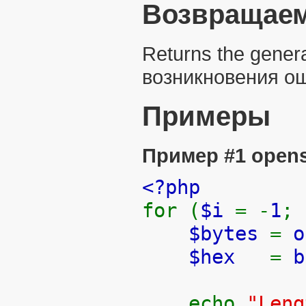
Возвращаем
Returns the gener
возникновения о
Примеры
Пример #1
open
<?php
for (
$i
= -
1
;
$bytes
=
o
$hex
=
b
echo
"Len