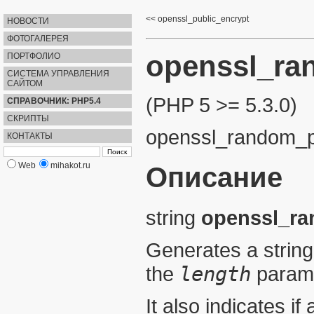
openssl_public_encrypt
НОВОСТИ
ФОТОГАЛЕРЕЯ
openssl_ra
ПОРТФОЛИО
СИСТЕМА УПРАВЛЕНИЯ
САЙТОМ
(PHP 5 >= 5.3.0)
СПРАВОЧНИК: PHP5.4
СКРИПТЫ
openssl_random_
КОНТАКТЫ
Web
mihakot.ru
Описание
string
openssl_r
Generates a
string
the
length
parame
It also indicates i