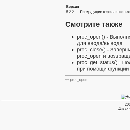
Версия
5.2.2
Предыдущие версии использо
Смотрите также
proc_open()
- Выполня
для ввода/вывода
proc_close()
- Заверш
proc_open и возвращ
proc_get_status()
- По
при помощи функции 
proc_open
20
Дизайн