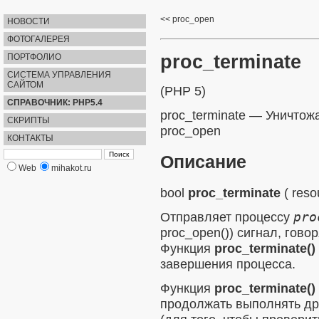
proc_open
НОВОСТИ
ФОТОГАЛЕРЕЯ
proc_terminate
ПОРТФОЛИО
СИСТЕМА УПРАВЛЕНИЯ
САЙТОМ
(PHP 5)
СПРАВОЧНИК: PHP5.4
proc_terminate
—
Уничтож
СКРИПТЫ
proc_open
КОНТАКТЫ
Описание
Web
mihakot.ru
bool
proc_terminate
(
reso
Отправляет процессу
pro
proc_open()
) сигнал, гово
Функция
proc_terminate()
завершения процесса.
Функция
proc_terminate()
продолжать выполнять др