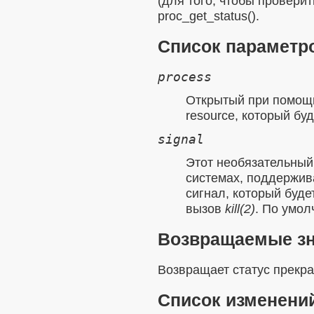
(для того, чтобы провери
proc_get_status()
.
Список параметр
process
Открытый при помощ
resource
, который буд
signal
Этот необязательный
системах, поддержи
сигнал, который буде
вызов
kill(2)
. По умол
Возвращаемые з
Возвращает статус прекр
Список изменени