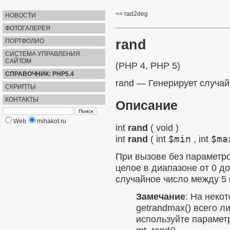
rad2deg
НОВОСТИ
ФОТОГАЛЕРЕЯ
rand
ПОРТФОЛИО
СИСТЕМА УПРАВЛЕНИЯ
САЙТОМ
(PHP 4, PHP 5)
СПРАВОЧНИК: PHP5.4
rand
—
Генерирует случай
СКРИПТЫ
КОНТАКТЫ
Описание
Web
mihakot.ru
int
rand
(
void
)
int
rand
(
int
$min
,
int
$ma
При вызове без параметр
целое в диапазоне от 0 д
случайное число между 5 
Замечание
:
На некот
getrandmax()
всего ли
используйте параме