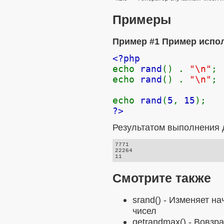
Примеры
Пример #1 Пример испо
<?php
echo
rand
() .
"\n"
;
echo
rand
() .
"\n"
;
echo
rand
(
5
,
15
);
?>
Результатом выполнения д
7771

22264

Смотрите также
srand()
- Изменяет на
чисел
getrandmax()
- Вовзр