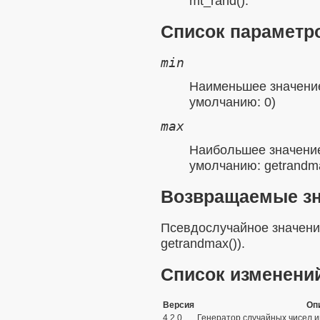
mt_rand()
.
Список параметр
min
Наименьшее значение
умолчанию: 0)
max
Наибольшее значение
умолчанию:
getrandm
Возвращаемые з
Псевдослучайное значени
getrandmax()
).
Список изменени
Версия
Оп
4.2.0
Генератор случайных чисел и