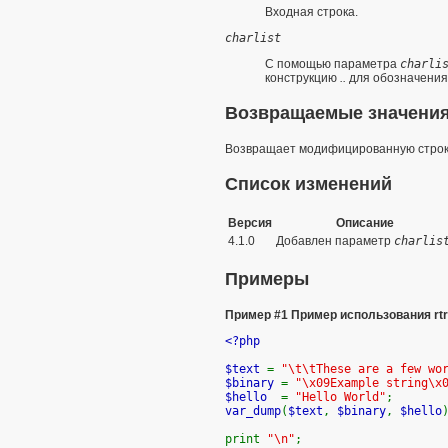
Входная строка.
charlist
С помощью параметра
charli
конструкцию
..
для обозначения
Возвращаемые значени
Возвращает модифицированную строк
Список изменений
Версия
Описание
4.1.0
Добавлен параметр
charlis
Примеры
Пример #1 Пример использования
rt
<?php
$text
=
"\t\tThese are a few wo
$binary
=
"\x09Example string\x
$hello
=
"Hello World"
;
var_dump
(
$text
,
$binary
,
$hello
print
"\n"
;