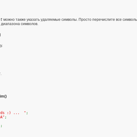
st
можно также указать удаляемые символы. Просто перечислите все символы,
 диапазона символов.
я
у.
t
.
rim()
rds :) ... "
;
0A"
;
);