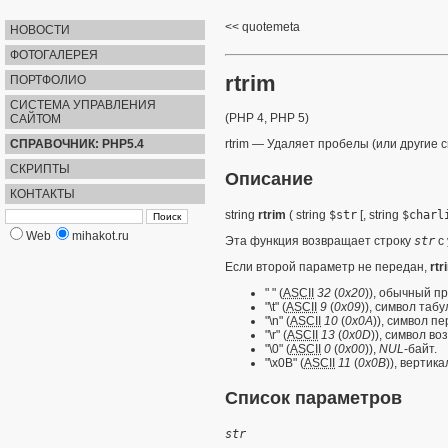
quotemeta
НОВОСТИ
ФОТОГАЛЕРЕЯ
rtrim
ПОРТФОЛИО
СИСТЕМА УПРАВЛЕНИЯ
(PHP 4, PHP 5)
САЙТОМ
СПРАВОЧНИК: PHP5.4
rtrim
—
Удаляет пробелы (или другие с
СКРИПТЫ
Описание
КОНТАКТЫ
string
rtrim
(
string
$str
[,
string
$charl
Web
mihakot.ru
Эта функция возвращает строку
str
с 
Если второй параметр не передан,
rtr
" " (
ASCII
32
(
0x20
)), обычный п
"\t" (
ASCII
9
(
0x09
)), символ таб
"\n" (
ASCII
10
(
0x0A
)), символ п
"\r" (
ASCII
13
(
0x0D
)), символ во
"\0" (
ASCII
0
(
0x00
)),
NUL
-байт.
"\x0B" (
ASCII
11
(
0x0B
)), вертик
Список параметров
str