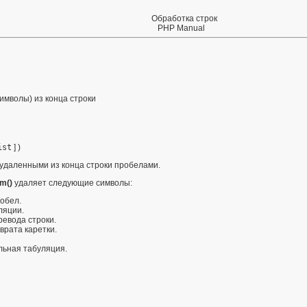
Обработка строк
PHP Manual
имволы) из конца строки
ist
] )
удаленными из конца строки пробелами.
im()
удаляет следующие символы:
робел.
уляции.
еревода строки.
зврата каретки.
альная табуляция.