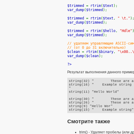
$trimmed
=
rtrim
(
$text
);
var_dump
(
$trimmed
);
$trimmed
=
rtrim
(
$text
,
" \t."
)
var_dump
(
$trimmed
);
$trimmed
=
rtrim
(
$hello
,
"Hdle"
var_dump
(
$trimmed
);
// удаляем управляющие ASCII-си
// (от 0 до 31 включительно)
$clean
=
rtrim
(
$binary
,
"\x00..
var_dump
(
$clean
);
?>
Результат выполнения данного приме
string(32) "        These are a
string(16) "    Example string

"

string(11) "Hello World"

string(30) "        These are a
string(26) "        These are a
string(9) "Hello Wor"

Смотрите также
trim()
- Удаляет пробелы (или др