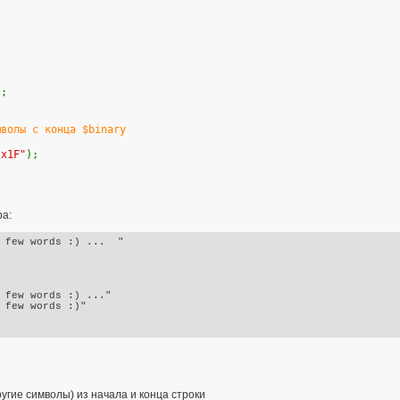
;
);
мволы с конца $binary
\x1F"
);
ра:
 few words :) ...  "

 few words :) ..."

 few words :)"

угие символы) из начала и конца строки