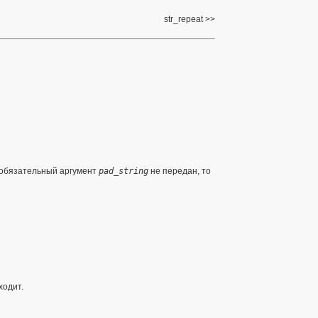
str_repeat
необязательный аргумент
pad_string
не передан, то
ходит.