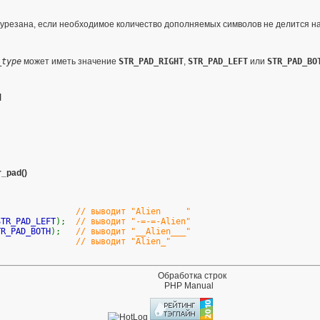
урезана, если необходимое количество дополняемых символов не делится н
_type
может иметь значение
STR_PAD_RIGHT
,
STR_PAD_LEFT
или
STR_PAD_BO
я
r_pad()
);
// выводит "Alien "
STR_PAD_LEFT
);
// выводит "-=-=-Alien"
TR_PAD_BOTH
);
// выводит "__Alien___"
);
// выводит "Alien_"
Обработка строк
PHP Manual