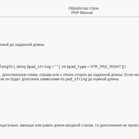
Обработка строк
PHP Manual
рокой до заданной длины
length
[,
string
$pad_string
= " "
[,
int
$pad_type
= STR_PAD_RIGHT
]] )
t
, дополненную слева, справа или с обоих сторон до заданной длины. Если 
че он будет дополнен символами из
pad_string
до нужной длины
цательно, меньше или равно длине входной строки, то дополнения не проис