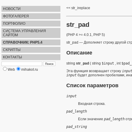
str_ireplace
НОВОСТИ
ФОТОГАЛЕРЕЯ
str_pad
ПОРТФОЛИО
СИСТЕМА УПРАВЛЕНИЯ
(PHP 4 >= 4.0.1, PHP 5)
САЙТОМ
СПРАВОЧНИК: PHP5.4
str_pad
—
Дополняет строку другой ст
СКРИПТЫ
Описание
КОНТАКТЫ
string
str_pad
(
string
$input
,
int
$pad_
Web
mihakot.ru
Эта функция возвращает строку
inpu
input
будет дополнен пробелами, ина
Список параметров
input
Входная строка.
pad_length
Если значение
pad_length
отри
pad_string