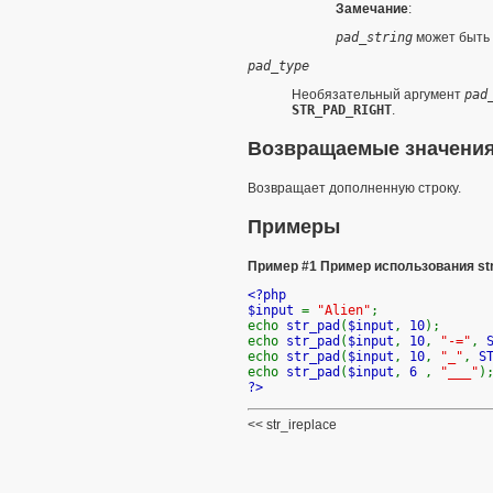
Замечание
:
pad_string
может быть 
pad_type
Необязательный аргумент
pad
STR_PAD_RIGHT
.
Возвращаемые значени
Возвращает дополненную строку.
Примеры
Пример #1 Пример использования
st
<?php
$input
=
"Alien"
;
echo
str_pad
(
$input
,
10
echo
str_pad
(
$input
,
10
,
"-="
,
echo
str_pad
(
$input
,
10
,
"_"
,
S
echo
str_pad
(
$input
,
6
,
"___"
?>
str_ireplace