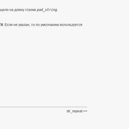
ацело на длину строки
pad_string
.
TH
. Если не указан, то по умолчанию используется
str_repeat