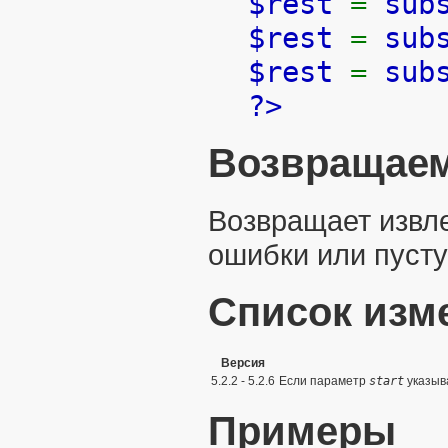
$rest
=
sub
$rest
=
sub
$rest
=
sub
?>
Возвращаем
Возвращает извле
ошибки или пусту
Список изм
Версия
5.2.2 - 5.2.6
Если параметр
start
указыв
Примеры