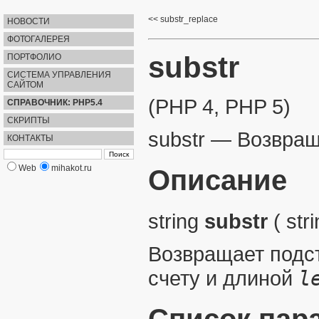
substr_replace
НОВОСТИ
ФОТОГАЛЕРЕЯ
substr
ПОРТФОЛИО
СИСТЕМА УПРАВЛЕНИЯ
САЙТОМ
(PHP 4, PHP 5)
СПРАВОЧНИК: PHP5.4
СКРИПТЫ
substr
—
Возвращ
КОНТАКТЫ
Web
mihakot.ru
Описание
string
substr
(
str
Возвращает подс
счету и длиной
l