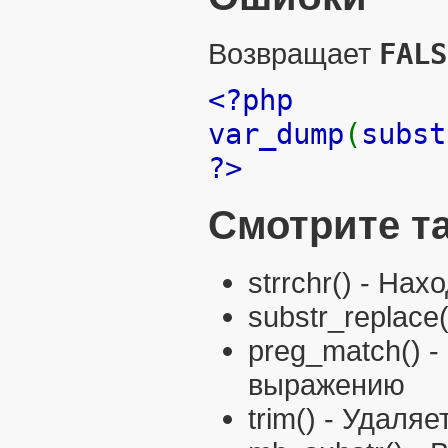
Возвращает
FALS
<?php
var_dump
(
subst
?>
Смотрите т
strrchr()
- Нахо
substr_replace(
preg_match()
-
выражению
trim()
- Удаляет