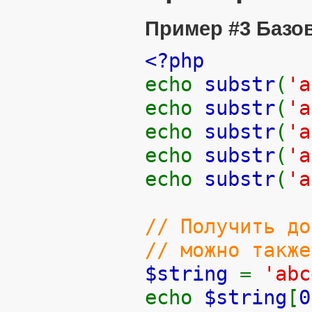
Пример #3 Базо
<?php
echo
substr
(
'a
echo
substr
(
'a
echo
substr
(
'a
echo
substr
(
'a
echo
substr
(
'a
// Получить до
// можно также
$string
=
'abc
echo
$string
[
0