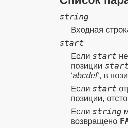
Список пар
string
Входная строк
start
Если
start
не
позиции
star
'
abcdef
', в по
Если
start
от
позиции, отст
Если
string
м
возвращено
F