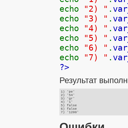
echo
"2) "
.
var
echo
"3) "
.
var
echo
"4) "
.
var
echo
"5) "
.
var
echo
"6) "
.
var
echo
"7) "
.
var
?>
Результат выполн
1) 'pe'

2) '54'

3) 'gr'

4) '1'

5) false

6) false

Ошибки