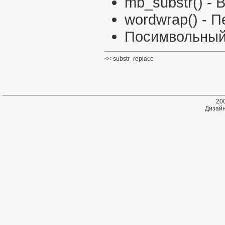
mb_substr()
- 
wordwrap()
- П
Посимвольный 
substr_replace
20
Дизайн