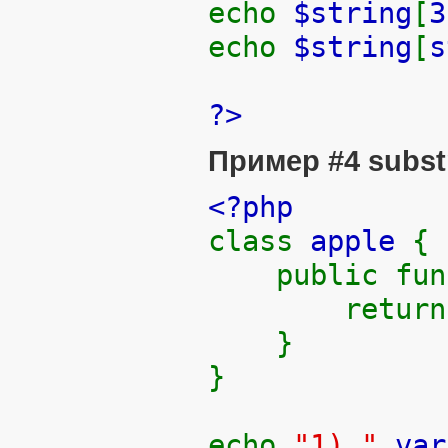
echo
$string
[
3
echo
$string
[
s
?>
Пример #4
subst
<?php
class
apple
{
public fun
retur
}
}
echo
"1) "
.
var