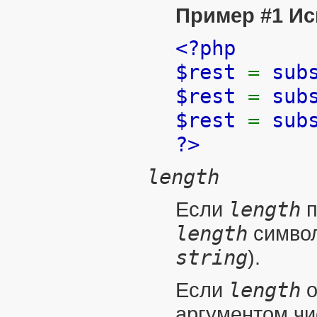
Пример #1 Ис
<?php
$rest
=
sub
$rest
=
sub
$rest
=
sub
?>
length
Если
length
п
length
символ
string
).
Если
length
о
аргументом чи