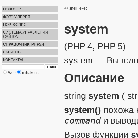
shell_exec
НОВОСТИ
ФОТОГАЛЕРЕЯ
system
ПОРТФОЛИО
СИСТЕМА УПРАВЛЕНИЯ
САЙТОМ
(PHP 4, PHP 5)
СПРАВОЧНИК: PHP5.4
СКРИПТЫ
system
—
Выполн
КОНТАКТЫ
Web
mihakot.ru
Описание
string
system
(
st
system()
похожа н
command
и выводи
Вызов функции
s