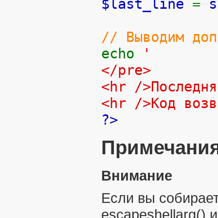
$last_line
=
s
// Выводим доп
echo
'
</pre>
<hr />Последн
<hr />Код воз
?>
Примечани
Внимание
Если вы собирает
escapeshellarg()
и