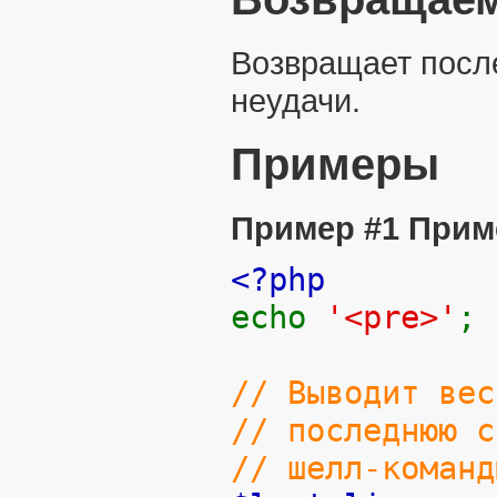
Возвращает посл
неудачи.
Примеры
Пример #1 Прим
<?php
echo
'<pre>'
;
// Выводит ве
// последнюю с
// шелл-команд