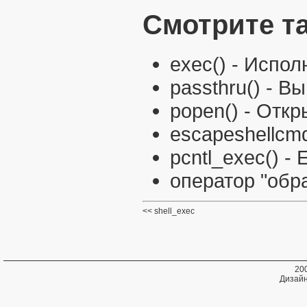
Смотрите т
exec()
- Испол
passthru()
- Вы
popen()
- Откр
escapeshellcmd
pcntl_exec()
- E
оператор "обр
shell_exec
20
Дизайн