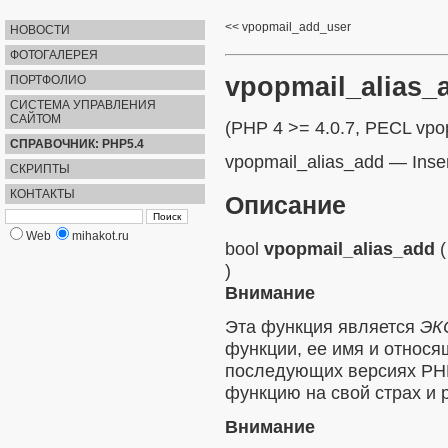
vpopmail_add_user
НОВОСТИ
ФОТОГАЛЕРЕЯ
vpopmail_alias_
ПОРТФОЛИО
СИСТЕМА УПРАВЛЕНИЯ
САЙТОМ
(PHP 4 >= 4.0.7, PECL vpo
СПРАВОЧНИК: PHP5.4
vpopmail_alias_add
—
Inser
СКРИПТЫ
КОНТАКТЫ
Описание
Web
mihakot.ru
bool
vpopmail_alias_add
)
Внимание
Эта функция является
ЭК
функции, ее имя и относя
последующих версиях PHP
функцию на свой страх и р
Внимание