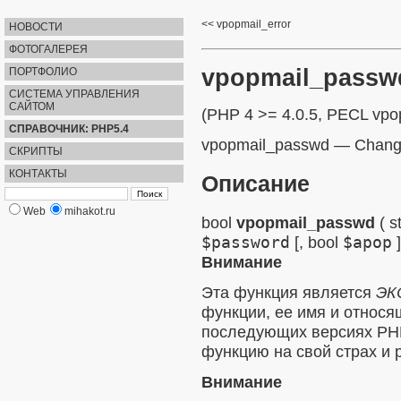
vpopmail_error
НОВОСТИ
ФОТОГАЛЕРЕЯ
vpopmail_passw
ПОРТФОЛИО
СИСТЕМА УПРАВЛЕНИЯ
САЙТОМ
(PHP 4 >= 4.0.5, PECL vpo
СПРАВОЧНИК: PHP5.4
vpopmail_passwd
—
Change
СКРИПТЫ
КОНТАКТЫ
Описание
Web
mihakot.ru
bool
vpopmail_passwd
(
s
$password
[,
bool
$apop
]
Внимание
Эта функция является
ЭК
функции, ее имя и относя
последующих версиях PHP
функцию на свой страх и р
Внимание