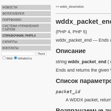
wddx_deserialize
НОВОСТИ
ФОТОГАЛЕРЕЯ
wddx_packet_en
ПОРТФОЛИО
СИСТЕМА УПРАВЛЕНИЯ
САЙТОМ
(PHP 4, PHP 5)
СПРАВОЧНИК: PHP5.4
wddx_packet_end
—
Ends 
СКРИПТЫ
КОНТАКТЫ
Описание
Web
mihakot.ru
string
wddx_packet_end
(
Ends and returns the give
Список параметр
packet_id
A WDDX packet, retur
Возвращаемые з