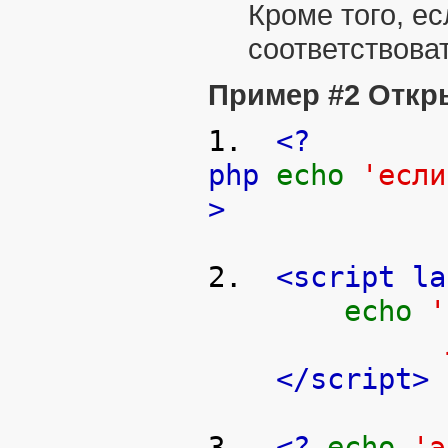
Кроме того, е
соответствова
Пример #2 Откр
1.
<?
php
echo
'если
>
2.
<script la
echo
'
любят инс
</script>
3.
<?
echo
'э