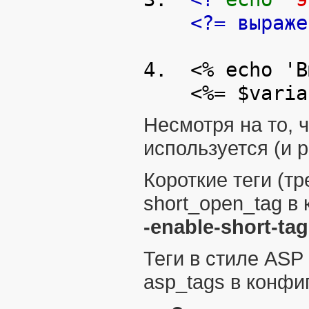
<?= выраже
4. <% echo 'В
<%= $variable
Несмотря на то, 
используется (и 
Короткие теги (т
short_open_tag
в 
-enable-short-ta
Теги в стиле
ASP
asp_tags
в конфи