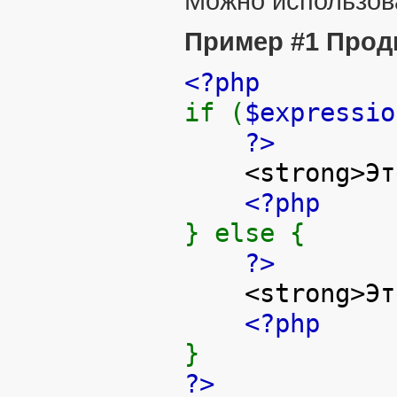
Можно использова
Пример #1 Прод
<?php
if (
$expressio
?>
<strong>Это 
<?php
} else {
?>
<strong>Это 
<?php
}
?>