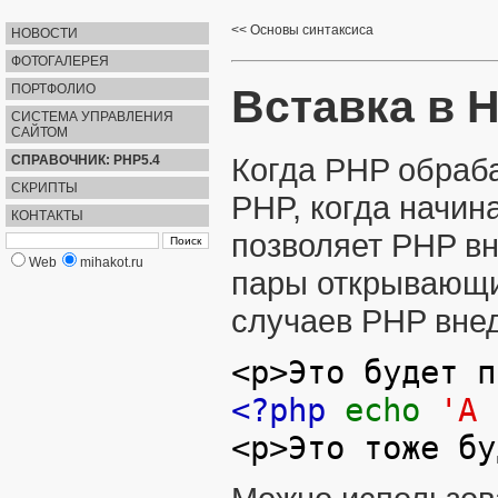
Основы синтаксиса
НОВОСТИ
ФОТОГАЛЕРЕЯ
Вставка в 
ПОРТФОЛИО
СИСТЕМА УПРАВЛЕНИЯ
САЙТОМ
Когда PHP обраб
СПРАВОЧНИК: PHP5.4
СКРИПТЫ
PHP, когда начин
КОНТАКТЫ
позволяет PHP вн
Web
mihakot.ru
пары открывающи
случаев PHP внед
<p>Это будет п
<?php
echo
'А 
<p>Это тоже бу