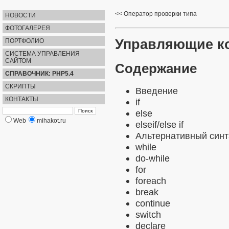
Оператор проверки типа
НОВОСТИ
ФОТОГАЛЕРЕЯ
Управляющие к
ПОРТФОЛИО
СИСТЕМА УПРАВЛЕНИЯ
САЙТОМ
Содержание
СПРАВОЧНИК: PHP5.4
СКРИПТЫ
Введение
КОНТАКТЫ
if
else
Web
mihakot.ru
elseif/else if
Альтернативный синт
while
do-while
for
foreach
break
continue
switch
declare