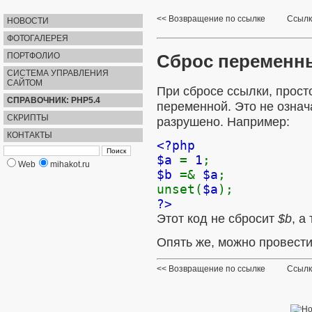
Возвращение по ссылке
Ссылк
НОВОСТИ
ФОТОГАЛЕРЕЯ
Сброс переменн
ПОРТФОЛИО
СИСТЕМА УПРАВЛЕНИЯ
САЙТОМ
При сбросе ссылки, прост
СПРАВОЧНИК: PHP5.4
переменной. Это не означ
СКРИПТЫ
разрушено. Например:
КОНТАКТЫ
<?php
$a
=
1
;
Web
mihakot.ru
$b
=&
$a
;
unset(
$a
);
?>
Этот код не сбросит
$b
, а
Опять же, можно провест
Возвращение по ссылке
Ссылк