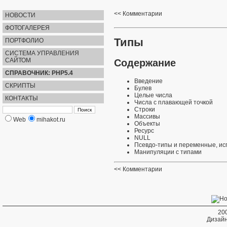
Комментарии
НОВОСТИ
ФОТОГАЛЕРЕЯ
Типы
ПОРТФОЛИО
СИСТЕМА УПРАВЛЕНИЯ
САЙТОМ
Содержание
СПРАВОЧНИК: PHP5.4
Введение
СКРИПТЫ
Булев
Целые числа
КОНТАКТЫ
Числа с плавающей точкой
Строки
Массивы
Web
mihakot.ru
Объекты
Ресурс
NULL
Псевдо-типы и переменные, ис
Манипуляции с типами
Комментарии
20
Дизайн