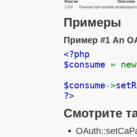
Версия
Описание
1.0.0
Раньше при ошибке возвращал
Примеры
Пример #1 An
OA
<?php
$consume
= ne
$consume
->
setR
?>
Смотрите т
OAuth::setCaPa