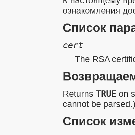
К настоящему вр
ознакомления дос
Список пар
cert
The
RSA
certifi
Возвращаем
Returns
TRUE
on s
cannot be parsed.
Список изм