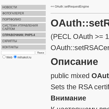
OAuth::setRequestEngine
НОВОСТИ
ФОТОГАЛЕРЕЯ
OAuth::setR
ПОРТФОЛИО
СИСТЕМА УПРАВЛЕНИЯ
САЙТОМ
(PECL OAuth >= 1
СПРАВОЧНИК: PHP5.4
СКРИПТЫ
OAuth::setRSACert
КОНТАКТЫ
Web
mihakot.ru
Описание
public
mixed
OAut
Sets the
RSA
certi
Внимание