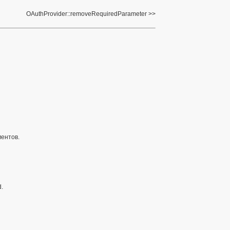
OAuthProvider::removeRequiredParameter
ментов.
d.