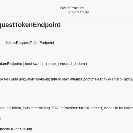
OAuthProvider
PHP Manual
questTokenEndpoint
—
Sets isRequestTokenEndpoint
okenEndpoint
(
bool
$will_issue_request_token
)
е не была документирована; для ознакомления доступен только список аргу
 request token, thus determining if
OAuthProvider::tokenHandler()
needs to be calle
я
 после выполнения.