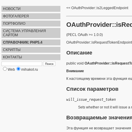
OAuthProvider::is2LeggedEndpoint
НОВОСТИ
ФОТОГАЛЕРЕЯ
OAuthProvider::isRe
ПОРТФОЛИО
СИСТЕМА УПРАВЛЕНИЯ
(PECL OAuth >= 1.0.0)
САЙТОМ
СПРАВОЧНИК: PHP5.4
OAuthProvider::isRequestTokenEndpoint
СКРИПТЫ
Описание
КОНТАКТЫ
public
void
OAuthProvider::isRequestT
Web
mihakot.ru
Внимание
К настоящему времени эта функция ещ
Список параметров
will_issue_request_token
Sets whether or not it will issue a
Возвращаемые значени
Эта функция не возвращает значения