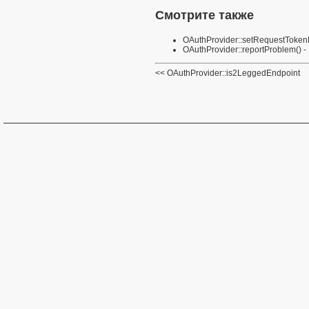
Смотрите также
OAuthProvider::setRequestToken
OAuthProvider::reportProblem()
-
OAuthProvider::is2LeggedEndpoint