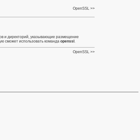
OpenSSL
ов и директорий, указывающие размещение
рую сможет использовать команда
openssl
.
OpenSSL