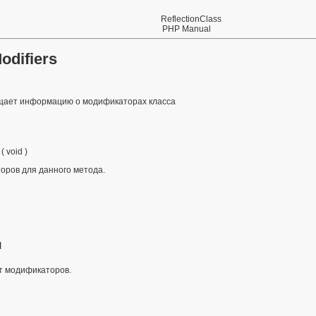
ReflectionClass
PHP Manual
odifiers
щает информацию о модификаторах класса
(
void
)
оров для данного метода.
я
т модификаторов
.