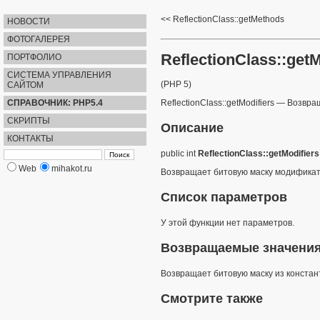
ReflectionClass::getMethods
НОВОСТИ
ФОТОГАЛЕРЕЯ
ReflectionClass::getM
ПОРТФОЛИО
СИСТЕМА УПРАВЛЕНИЯ
(PHP 5)
САЙТОМ
СПРАВОЧНИК: PHP5.4
ReflectionClass::getModifiers
—
Возвра
СКРИПТЫ
Описание
КОНТАКТЫ
public
int
ReflectionClass::getModifiers
Web
mihakot.ru
Возвращает битовую маску модификат
Список параметров
У этой функции нет параметров.
Возвращаемые значени
Возвращает битовую маску из
констан
Смотрите также