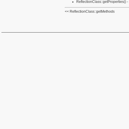
ReflectionClass::getProperties()
-
ReflectionClass::getMethods