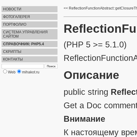
ReflectionFunctionAbstract::getClosureT
НОВОСТИ
ФОТОГАЛЕРЕЯ
ReflectionF
ПОРТФОЛИО
СИСТЕМА УПРАВЛЕНИЯ
САЙТОМ
(PHP 5 >= 5.1.0)
СПРАВОЧНИК: PHP5.4
СКРИПТЫ
ReflectionFunctio
КОНТАКТЫ
Описание
Web
mihakot.ru
public
string
Refle
Get a Doc comment 
Внимание
К настоящему вре