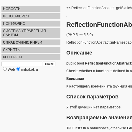
ReflectionFunctionAbstract::getStatic
НОВОСТИ
ФОТОГАЛЕРЕЯ
ReflectionFunctionA
ПОРТФОЛИО
СИСТЕМА УПРАВЛЕНИЯ
(PHP 5 >= 5.3.0)
САЙТОМ
СПРАВОЧНИК: PHP5.4
ReflectionFunctionAbstract::inNamespac
СКРИПТЫ
Описание
КОНТАКТЫ
public
bool
ReflectionFunctionAbstrac
Web
mihakot.ru
Checks whether a function is defined in
Внимание
К настоящему времени эта функция ещ
Список параметров
У этой функции нет параметров.
Возвращаемые значени
TRUE
if it's in a namespace, otherwise
FA