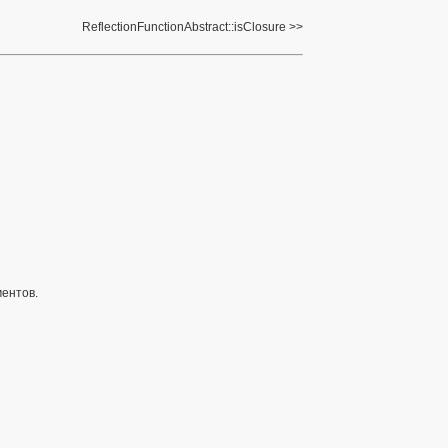
ReflectionFunctionAbstract::isClosure
ментов.