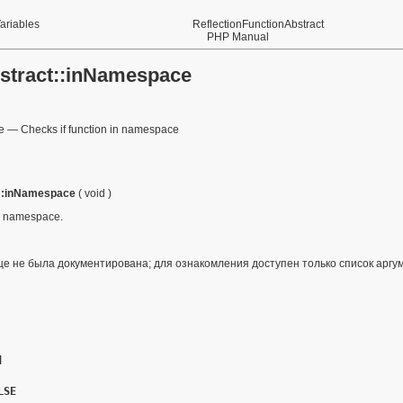
Variables
ReflectionFunctionAbstract
PHP Manual
bstract::inNamespace
e
—
Checks if function in namespace
t::inNamespace
(
void
)
 a namespace.
е не была документирована; для ознакомления доступен только список аргу
я
LSE