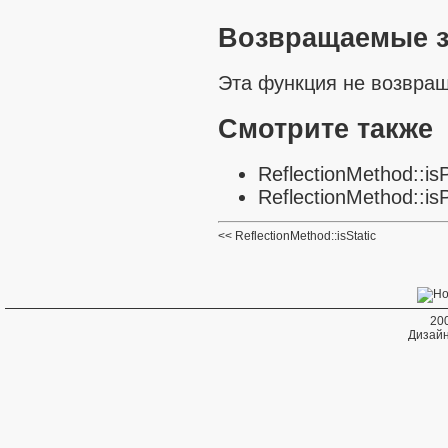
Возвращаемые з
Эта функция не возвращ
Смотрите также
ReflectionMethod::isP
ReflectionMethod::is
ReflectionMethod::isStatic
20
Дизайн