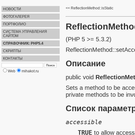
ReflectionMethod::isStatic
НОВОСТИ
ФОТОГАЛЕРЕЯ
ReflectionMetho
ПОРТФОЛИО
СИСТЕМА УПРАВЛЕНИЯ
САЙТОМ
(PHP 5 >= 5.3.2)
СПРАВОЧНИК: PHP5.4
ReflectionMethod::setAcc
СКРИПТЫ
КОНТАКТЫ
Описание
Web
mihakot.ru
public
void
ReflectionMe
Sets a method to be acces
private methods to be inv
Список парамет
accessible
TRUE
to allow accessi