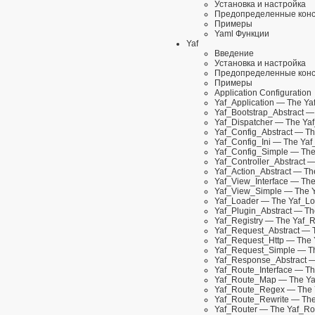
Установка и настройка
Предопределенные кон
Примеры
Yaml Функции
Yaf
Введение
Установка и настройка
Предопределенные кон
Примеры
Application Configuration
Yaf_Application
— The Yaf
Yaf_Bootstrap_Abstract
— 
Yaf_Dispatcher
— The Yaf_
Yaf_Config_Abstract
— The
Yaf_Config_Ini
— The Yaf_
Yaf_Config_Simple
— The 
Yaf_Controller_Abstract
— 
Yaf_Action_Abstract
— The
Yaf_View_Interface
— The 
Yaf_View_Simple
— The Y
Yaf_Loader
— The Yaf_Lo
Yaf_Plugin_Abstract
— The
Yaf_Registry
— The Yaf_Re
Yaf_Request_Abstract
— T
Yaf_Request_Http
— The Y
Yaf_Request_Simple
— Th
Yaf_Response_Abstract
—
Yaf_Route_Interface
— The
Yaf_Route_Map
— The Ya
Yaf_Route_Regex
— The 
Yaf_Route_Rewrite
— The
Yaf_Router
— The Yaf_Rou