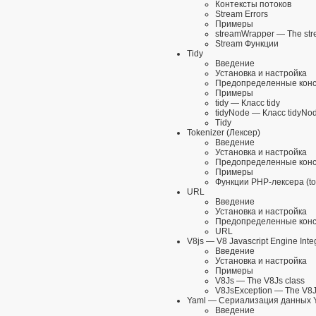
Контексты потоков
Stream Errors
Примеры
streamWrapper
— The str
Stream Функции
Tidy
Введение
Установка и настройка
Предопределенные кон
Примеры
tidy
— Класс tidy
tidyNode
— Класс tidyNo
Tidy
Tokenizer (Лексер)
Введение
Установка и настройка
Предопределенные кон
Примеры
Функции PHP-лексера (to
URL
Введение
Установка и настройка
Предопределенные кон
URL
V8js
— V8 Javascript Engine Inte
Введение
Установка и настройка
Примеры
V8Js
— The V8Js class
V8JsException
— The V8Js
Yaml
— Сериализация данных 
Введение