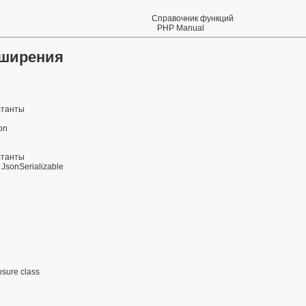
Справочник функций
PHP Manual
сширения
станты
on
станты
JsonSerializable
sure class