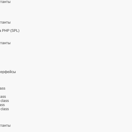
станты
станты
 PHP (SPL)
станты
терфейсы
ass
lass
class
ass
 class
станты