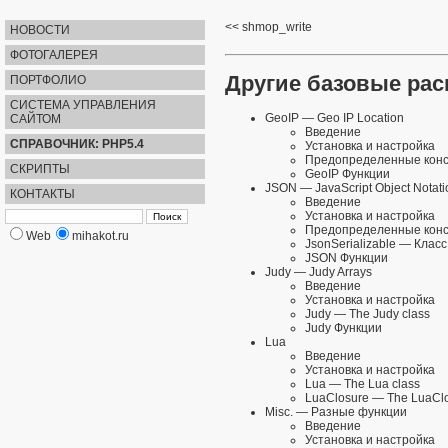
shmop_write
НОВОСТИ
ФОТОГАЛЕРЕЯ
Другие базовые ра
ПОРТФОЛИО
СИСТЕМА УПРАВЛЕНИЯ
GeoIP
— Geo IP Location
САЙТОМ
Введение
СПРАВОЧНИК: PHP5.4
Установка и настройка
Предопределенные кон
СКРИПТЫ
GeoIP Функции
JSON
— JavaScript Object Notati
КОНТАКТЫ
Введение
Установка и настройка
Предопределенные кон
Web
mihakot.ru
JsonSerializable
— Класс 
JSON Функции
Judy
— Judy Arrays
Введение
Установка и настройка
Judy
— The Judy class
Judy Функции
Lua
Введение
Установка и настройка
Lua
— The Lua class
LuaClosure
— The LuaClo
Misc.
— Разные функции
Введение
Установка и настройка