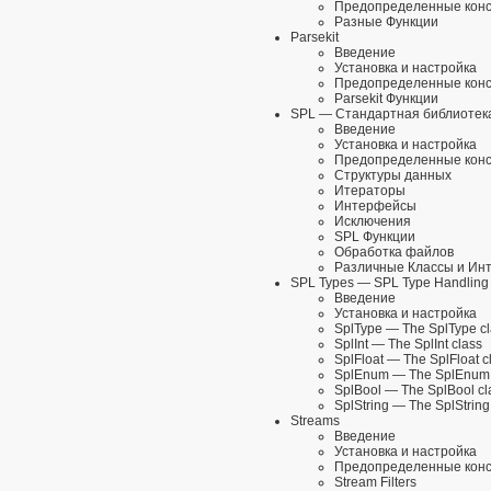
Предопределенные кон
Разные Функции
Parsekit
Введение
Установка и настройка
Предопределенные кон
Parsekit Функции
SPL
— Стандартная библиотека
Введение
Установка и настройка
Предопределенные кон
Структуры данных
Итераторы
Интерфейсы
Исключения
SPL Функции
Обработка файлов
Различные Классы и Ин
SPL Types
— SPL Type Handling
Введение
Установка и настройка
SplType
— The SplType cl
SplInt
— The SplInt class
SplFloat
— The SplFloat c
SplEnum
— The SplEnum 
SplBool
— The SplBool cl
SplString
— The SplString
Streams
Введение
Установка и настройка
Предопределенные кон
Stream Filters