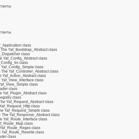
станты
станты
_Application class
The Yaf_Bootstrap_Abstract class
Dispatcher class
 Yaf_Config_Abstract class
Config_Ini class
Yaf_Config_Simple class
The Yaf_Controller_Abstract class
 Yaf_Action_Abstract class
Yaf_View_Interface class
af_View_Simple class
ader class
 Yaf_Plugin_Abstract class
gistry class
he Yaf_Request_Abstract class
af_Request_Http class
e Yaf_Request_Simple class
 The Yaf_Response_Abstract class
 Yaf_Route_Interface class
f_Route_Map class
Yaf_Route_Regex class
 Yaf_Route_Rewrite class
ter class