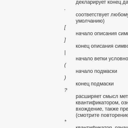
декларирует конец да
.
соответствует любому
умолчанию)
[
начало описания сим
]
конец описания симв
|
начало ветки условн
(
начало подмаски
)
конец подмаски
?
расширяет смысл мет
квантификатором, оз
вхождение, также пр
(смотрите
повторени
*
квантификатор, озна