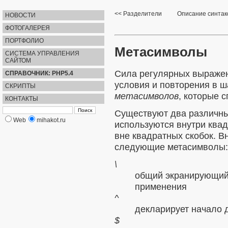
Разделители
Описание синтак
НОВОСТИ
ФОТОГАЛЕРЕЯ
ПОРТФОЛИО
Метасимволы
СИСТЕМА УПРАВЛЕНИЯ
САЙТОМ
Сила регулярных выражен
СПРАВОЧНИК: PHP5.4
условия и повторения в 
СКРИПТЫ
метасимволов
, которые 
КОНТАКТЫ
Существуют два различны
Web
mihakot.ru
используются внутри квад
вне квадратных скобок. В
следующие метасимволы:
\
общий экранирующий
применения
^
декларирует начало 
$