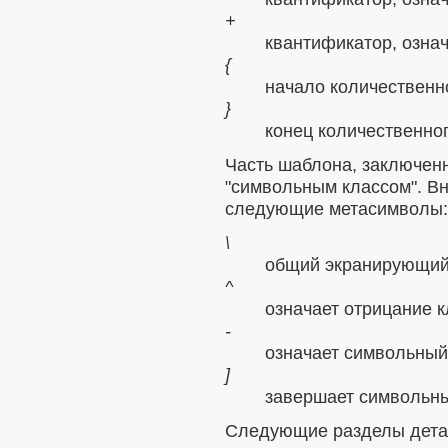
+
квантификатор, озна
{
начало количественн
}
конец количественно
Часть шаблона, заключенн
"символьным классом". В
следующие метасимволы:
\
общий экранирующий
^
означает отрицание к
-
означает символьный
]
завершает символьны
Следующие разделы дета