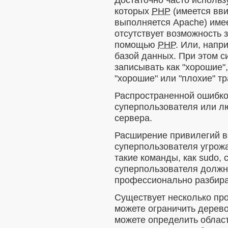
которых
PHP
(имеется вви
выполняется Apache) име
отсутствует возможность 
помощью
PHP
. Или, напр
базой данных. При этом с
записывать как "хорошие",
"хорошие" или "плохие" тр
Распространенной ошибко
суперпользователя или л
сервера.
Расширение привилегий в
суперпользователя угрожа
такие команды, как sudo, 
суперпользователя должн
профессионально разбира
Существует несколько пр
можете ограничить дерев
можете определить област