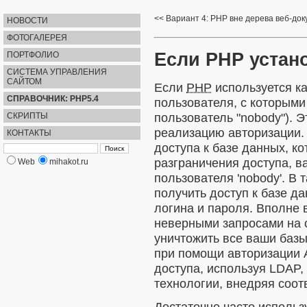
Вариант 4: PHP вне дерева веб-до
НОВОСТИ
ФОТОГАЛЕРЕЯ
Если PHP устан
ПОРТФОЛИО
СИСТЕМА УПРАВЛЕНИЯ
САЙТОМ
Если
PHP
используется ка
СПРАВОЧНИК: PHP5.4
пользователя, с которыми
пользователь "nobody"). 
СКРИПТЫ
реализацию авторизации.
КОНТАКТЫ
доступа к базе данных, к
разграничения доступа, в
Web
mihakot.ru
пользователя 'nobody'. В
получить доступ к базе д
логина и пароля. Вполне 
неверными запросами на 
уничтожить все ваши базы
при помощи авторизации 
доступа, используя LDAP
технологии, внедряя соо
Достаточно часто использ