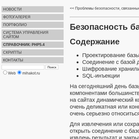
Проблемы безопасности, связанны
НОВОСТИ
ФОТОГАЛЕРЕЯ
Безопасность б
ПОРТФОЛИО
СИСТЕМА УПРАВЛЕНИЯ
САЙТОМ
Содержание
СПРАВОЧНИК: PHP5.4
СКРИПТЫ
Проектирование баз
КОНТАКТЫ
Соединение с базой 
Шифрование хранил
Web
mihakot.ru
SQL-инъекции
На сегодняшний день ба
компонентами большинств
на сайтах динамический к
очень деликатная или ко
очень серьезно относитьс
Для извлечения или сохр
открыть соединение с баз
извлечь результат и закр