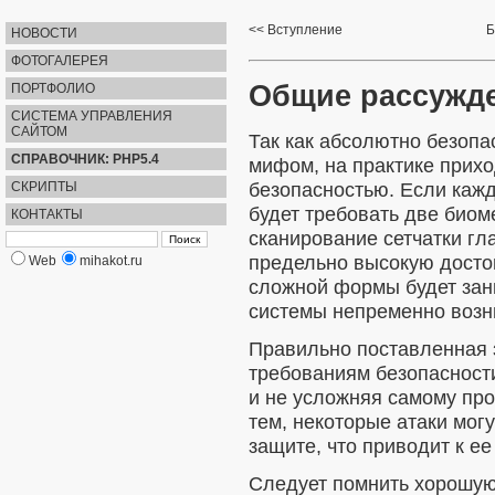
Вступление
Б
НОВОСТИ
ФОТОГАЛЕРЕЯ
Общие рассужд
ПОРТФОЛИО
СИСТЕМА УПРАВЛЕНИЯ
САЙТОМ
Так как абсолютно безопа
СПРАВОЧНИК: PHP5.4
мифом, на практике прих
безопасностью. Если каж
СКРИПТЫ
будет требовать две биом
КОНТАКТЫ
сканирование сетчатки гла
предельно высокую досто
Web
mihakot.ru
сложной формы будет зани
системы непременно возн
Правильно поставленная 
требованиям безопасности
и не усложняя самому про
тем, некоторые атаки мог
защите, что приводит к е
Следует помнить хорошую