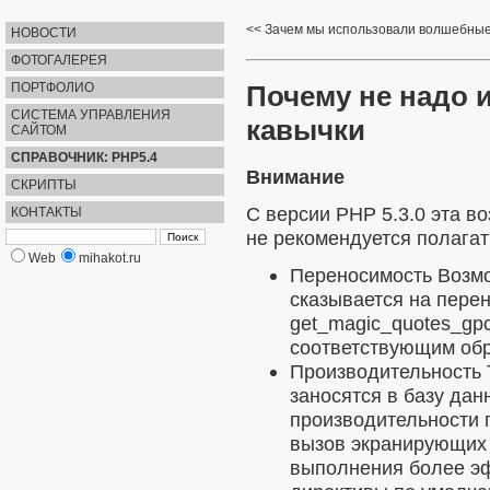
Зачем мы использовали волшебные
НОВОСТИ
ФОТОГАЛЕРЕЯ
Почему не надо 
ПОРТФОЛИО
СИСТЕМА УПРАВЛЕНИЯ
кавычки
САЙТОМ
СПРАВОЧНИК: PHP5.4
Внимание
СКРИПТЫ
С версии PHP 5.3.0 эта в
КОНТАКТЫ
не рекомендуется полагат
Web
mihakot.ru
Переносимость
Возмо
сказывается на пере
get_magic_quotes_gpc
соответствующим обр
Производительность
заносятся в базу дан
производительности 
вызов экранирующих
выполнения более э