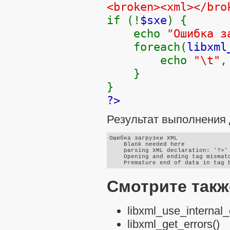
<broken><xml></bro
if (!
$sxe
) {
echo
"Ошибка з
foreach(
libxml
echo
"\t"
}
}
?>
Результат выполнения 
Ошибка загрузки XML

    Blank needed here

    parsing XML declaration: '?>' 
    Opening and ending tag mismatc
Смотрите такж
libxml_use_internal_
libxml_get_errors()