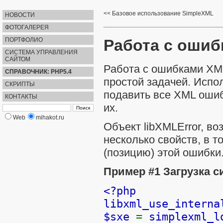
Базовое использование SimpleXML
НОВОСТИ
ФОТОГАЛЕРЕЯ
Работа с оши
ПОРТФОЛИО
СИСТЕМА УПРАВЛЕНИЯ
САЙТОМ
Работа с ошибками XML
СПРАВОЧНИК: PHP5.4
простой задачей. Исп
СКРИПТЫ
подавить все XML ошиб
КОНТАКТЫ
их.
Web
mihakot.ru
Объект
libXMLError
, в
несколько свойств, в т
(позицию) этой ошибки
Пример #1 Загрузка 
<?php
libxml_use_interna
$sxe
=
simplexml_l