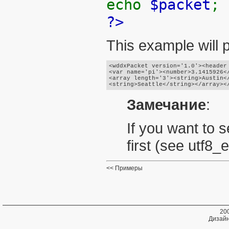
echo
$packet
;
?>
This example will 
<wddxPacket version='1.0'><header 
<var name='pi'><number>3.1415926</
<array length='3'><string>Austin</
Замечание
:
If you want to 
first (see
utf8_
Примеры
20
Дизайн