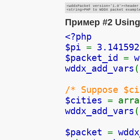
<wddxPacket version='1.0'><header 
Пример #2 Using
<?php
$pi
=
3.141592
$packet_id
=
w
wddx_add_vars
(
/* Suppose $ci
$cities
= arra
wddx_add_vars
(
$packet
=
wddx