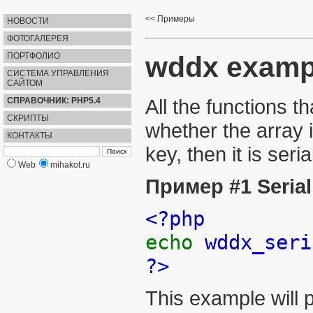
Примеры
НОВОСТИ
ФОТОГАЛЕРЕЯ
wddx examp
ПОРТФОЛИО
СИСТЕМА УПРАВЛЕНИЯ
САЙТОМ
All the functions t
СПРАВОЧНИК: PHP5.4
СКРИПТЫ
whether the array is
КОНТАКТЫ
key, then it is seri
Web
mihakot.ru
Пример #1 Serial
<?php
echo
wddx_seri
?>
This example will 