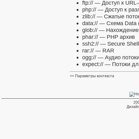
ftp://
— Доступ к URL-
php://
— Доступ к раз
zlib://
— Сжатые пото
data://
— Схема Data 
glob://
— Нахождение 
phar://
— PHP архив
ssh2://
— Secure Shell
rar://
— RAR
ogg://
— Аудио поток
expect://
— Потоки дл
Параметры контекста
20
Дизайн