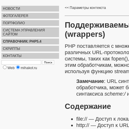
Параметры контекста
НОВОСТИ
ФОТОГАЛЕРЕЯ
Поддерживаемы
ПОРТФОЛИО
СИСТЕМА УПРАВЛЕНИЯ
(wrappers)
САЙТОМ
СПРАВОЧНИК: PHP5.4
PHP поставляется с множ
СКРИПТЫ
различных URL-протоколо
КОНТАКТЫ
системы, таких как
fopen()
этим обработчикам, можно
Web
mihakot.ru
используя функцию
stream
Замечание
:
URL синт
обработчика, может 
синтаксиса
scheme:/
Содержание
file://
— Доступ к лока
http://
— Доступ к URL