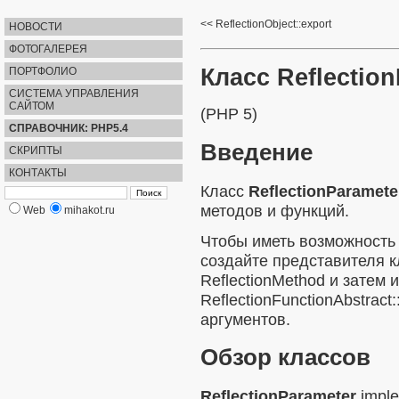
ReflectionObject::export
НОВОСТИ
ФОТОГАЛЕРЕЯ
Класс Reflectio
ПОРТФОЛИО
СИСТЕМА УПРАВЛЕНИЯ
САЙТОМ
(PHP 5)
СПРАВОЧНИК: PHP5.4
Введение
СКРИПТЫ
КОНТАКТЫ
Класс
ReflectionParamete
методов и функций.
Web
mihakot.ru
Чтобы иметь возможность
создайте представителя 
ReflectionMethod
и затем и
ReflectionFunctionAbstract:
аргументов.
Обзор классов
ReflectionParameter
impl