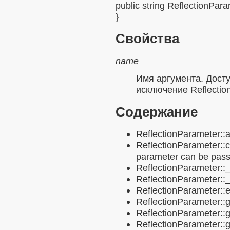
public
string
ReflectionPara
}
Свойства
name
Имя аргумента. Дост
исключение
Reflectio
Содержание
ReflectionParameter::a
ReflectionParameter:
parameter can be pass
ReflectionParameter::
ReflectionParameter::
ReflectionParameter::e
ReflectionParameter::
ReflectionParameter::
ReflectionParameter::