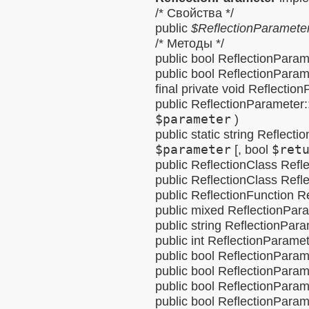
/* Свойства */
public
$
ReflectionParamet
/* Методы */
public
bool
ReflectionParame
public
bool
ReflectionPara
final
private
void
Reflection
public
ReflectionParameter:
$parameter
)
public
static
string
Reflectio
$parameter
[,
bool
$ret
public
ReflectionClass
Refl
public
ReflectionClass
Refl
public
ReflectionFunction
Re
public
mixed
ReflectionPara
public
string
ReflectionPar
public
int
ReflectionParamet
public
bool
ReflectionParame
public
bool
ReflectionParame
public
bool
ReflectionParame
public
bool
ReflectionParam