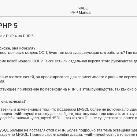
ЧАВО
PHP Manual
PHP 5
е с PHP 4 на PHP 5.
охоже, она исчезла?
лностью новую модель ООП, будет ли мой существующий код работать? Где н
оме новой модели ООП? Также есть ли отдельная версия этого руководства д
овых возможностей, он проектировался для совместимости с ранними версиям
ла.
тствующее
приложение по переходу на PHP 5
в этом руководстве, так как он
 она исчезла?
твенным изменением в том, что поддержка MySQL более не включена
по умо
т опцию
--with-mysql
в строку для
configure
, поэтому вам надо сделать это вр
ь
php.ini
и включить
php_mysql.dll
DLL, так как эта DLL не существовала ранее 
MySQL больше не поставляются с PHP. Более подробно эта тема освещена
зд
аздел по MySQL
. Пример строки конфигурации:
--with-mysql=/usr
, в то время