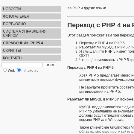
PHP и другие языки
НОВОСТИ
ФОТОГАЛЕРЕЯ
Переход с PHP 4 на 
ПОРТФОЛИО
СИСТЕМА УПРАВЛЕНИЯ
Этот раздел поможет вам при переход
САЙТОМ
СПРАВОЧНИК: PHP5.4
Переход с PHP 4 на PHP 5
Работает ли MySQL в PHP 5? П
СКРИПТЫ
Я слышал, что PHP 5 имеет по
ООП?
КОНТАКТЫ
Что ещё изменилось в PHP 5 кр
Переход с PHP 4 на PHP 5
Web
mihakot.ru
Хотя PHP 5 предлагает много н
минимумом поломок функциона
Не забудьте прочитать соотве
мигрирования на PHP 5.
Работает ли MySQL в PHP 5? Похоже,
MySQL
поддерживается с единс
PHP по умолчанию не включае
должны будут отредактироват
версию PHP для Windows.
Также клиентские библиотеки 
обязательно еще прочитайте
р