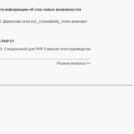
йти информацию об этих новых возможностях
0
. Директива
zend.ze1_compatibility_mode
включает
я PHP 5?
 5
. Специальной для PHP 5 версии этого руководства
Разные вопросы