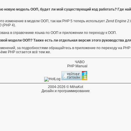
ью новую модель ООП, будет ли мой существующий код работать? Где на
это изменение в модели ООП, так как PHP 5 теперь использует
Zend Engine 2.
0
(PHP 4).
ована в
справочнике языка по ООП
и
приложении по переходу к ООП
.
овой модели ООП? Также есть ли отдельная версия этого руководства дл
изменений, за подробностями обращайтесь в
приложение по переходу на PHP
бъёме PHP остается всё тем же.
ЧАВО
PHP Manual
2004-2026 © MihaKot
Дизайн и программирование