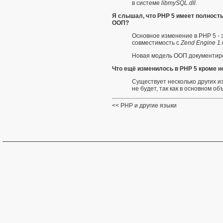
в системе
libmySQL.dll
.
Я слышал, что PHP 5 имеет полност
ООП?
Основное изменение в PHP 5 - 
совместимость с
Zend Engine 1.
Новая модель ООП документир
Что ещё изменилось в PHP 5 кроме н
Существует несколько других 
не будет, так как в основном о
PHP и другие языки