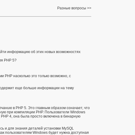
Разные вопросы
айти информацию об этих новых возможностях
ля PHP 5?
и PHP насколько это только возможно, с
о содержит еще больше информации на тему
лчанию
в PHP 5. Это главным образом означает, что
учную при компиляции PHP. Пользователи Windows
в PHP 4, она была просто включена в бинарную
есь
и для знания деталей установки MySQL
 как пользователям Windows будет нужна доступная