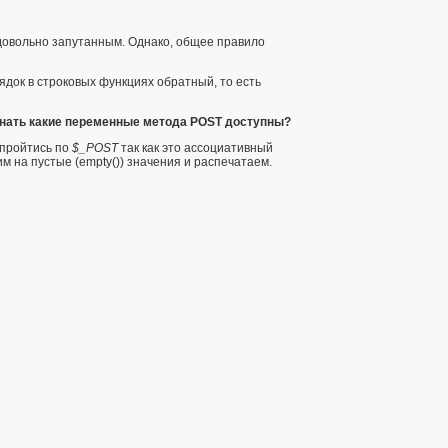
 довольно запутанным. Однако, общее правило
рядок в
строковых функциях
обратный, то есть
знать какие переменные метода POST доступны?
 пройтись по
$_POST
так как это ассоциативный
им на пустые (
empty()
) значения и распечатаем.