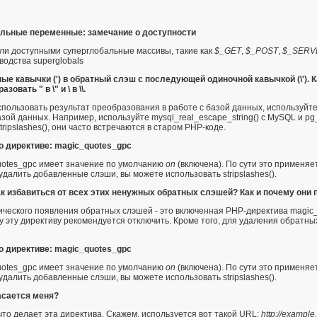
льные переменные: замечание о доступности
али доступными суперглобальные массивы, такие как
$_GET
,
$_POST
,
$_SERV
оводства
superglobals
ые кавычки (') в обратный слэш с последующей одиночной кавычкой (\'). 
вать " в \" и \ в \\.
спользовать результат преобразования в работе с базой данных, используй
азой данных. Например, используйте
mysql_real_escape_string()
с MySQL и
pg
tripslashes()
, они часто встречаются в старом PHP-коде.
о директиве: magic_quotes_gpc
otes_gpc
имеет значение по умолчанию
on
(включена). По сути это применя
удалить добавленные слэши, вы можете использовать
stripslashes()
.
', как избавиться от всех этих ненужных обратных слэшей? Как и почему они
ического появления обратных слэшей - это включенная PHP-директива
magic
му эту директиву рекомендуется отключить. Кроме того, для удаления обратн
о директиве: magic_quotes_gpc
otes_gpc
имеет значение по умолчанию
on
(включена). По сути это применя
удалить добавленные слэши, вы можете использовать
stripslashes()
.
касается меня?
что делает эта директива. Скажем, используется вот такой URL:
http://exampl