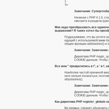
}
?>
Замечание
:
Суперглоба
Начиная с PHP 4.1.0, ст
смотрите в разделе рук
Мне надо преобразовать все одиночн
выражения? Я также хотел бы преобразо
Подразумевая, что вы хотите и
идущий с используемой вами б
общие функции
addslashes()
и
s
Замечание
:
Замечание 
Директива PHP
magic_qu
COOKIE-данным. Чтобы 
Все мои " превратились в \", а ' в \
Наиболее частой причиной маг
него нельзя полагаться, поэто
stripslashes()
.
Замечание
:
Замечание 
Директива PHP
magic_qu
COOKIE-данным. Чтобы 
Как директива PHP register_globals 
Во-первых, следует объяснить 