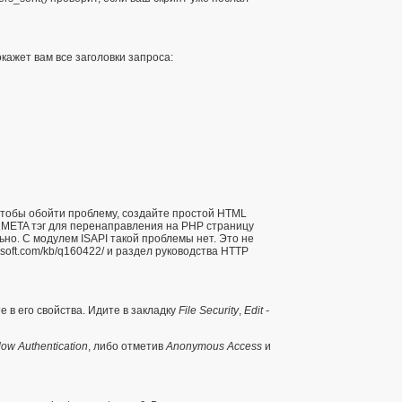
окажет вам все заголовки запроса:
 Чтобы обойти проблему, создайте простой HTML
 META тэг для перенаправления на PHP страницу
но. С модулем ISAPI такой проблемы нет. Это не
rosoft.com/kb/q160422/
и раздел руководства
HTTP
 в его свойства. Идите в закладку
File Security
,
Edit -
dow Authentication
, либо отметив
Anonymous Access
и