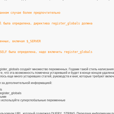
анном случае более предпочтительно
l была определена, директива register_globals должна
енных, включая $_SERVER
SELF была определена, надо включить register_globals
ister_globals создаёт множество переменных. Годами такой стиль написания 
е, что эта возможность помечена устаревшей и будет в конце концов удалена
талось еще много устаревших статей, руководств и книг, которые требуют вкл
и за дополнительной информацией:
ls
egister_globals
ными
ы используйте
суперглобальные переменные
ользовали
URL
, который содержал QUERY_STRING. Передача информации п