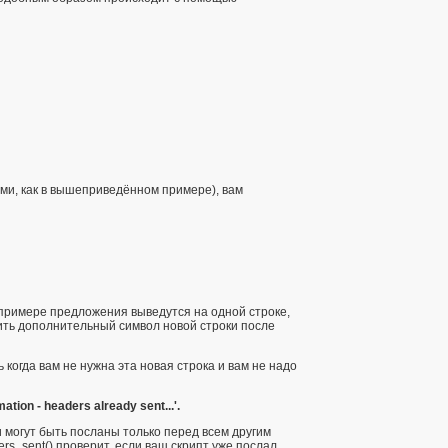
ами, как в вышеприведённом примере), вам
ом примере предложения выведутся на одной строке,
вить дополнительный символ новой строки после
огда вам не нужна эта новая строка и вам не надо
ion - headers already sent...'.
и могут быть посланы только перед всем другим
rs_sent()
проверит, если ваш скрипт уже послал