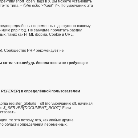
директиву
short_open_tags
в
0
. Вы можете установить
то-то типа:
<?php echo '<?xml'; ?>
. По умолчанию эта
к предопределённых переменных, доступных вашему
ункцию
phpinfo()
. Не забудьте прочитать раздел
ых, таких как HTML форма, Cookie и URL.
). Сообщество PHP рекомендует не
ы хотел что-нибудь бесплатное и не требующее
_REFERER
) в определённой пользователем
а register_globals = off (по умолчанию off, начиная
те
$_SERVER['DOCUMENT_ROOT']
. Если
ствовать.
ии, то это потому, что, как любые другие
 по
области определения переменных
.