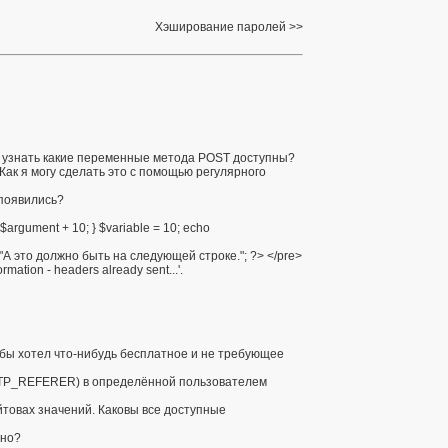
Хэширование паролей
к узнать какие переменные метода POST доступны?
Как я могу сделать это с помощью регулярного
и появились?
rgument + 10; } $variable = 10; echo
"А это должно быть на следующей строке."; ?> </pre>
ation - headers already sent...'.
 бы хотел что-нибудь бесплатное и не требующее
TTP_REFERER) в определённой пользователем
йтовах значений. Каковы все доступные
ьно?