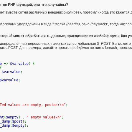
нтов PHP-функций, они что, случайны?
ляет вместе сотни различных внешних библиотек, поэтому иногда это кажется
массивами
упорядочены в виде "
иголка (needle), сено (haystack)
", тогда как по
 который может обрабатывать данные, приходящие из любой формы. Как у
допределённых переменных
, таких как суперглобальная
$_POST
. Вы можете
их с POST. Для примера, давайте просто пройдёмся по ним с
foreach
, провер
me
=>
$varvalue
) {
{
=
$varvalue
;
$varvalue
;
Ted values are empty, posted:\n"
;
nt
(
$empty
) .
" empty values\n"
;
_dump
(
$post
);
_dump
(
$empty
);