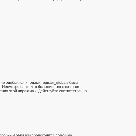
не одобрялся и годами register_globals была
. Несмотря на то, что большинство хостингов
ючения этой директивы. Действуйте соответственно.
одобным образом происходит с помощью