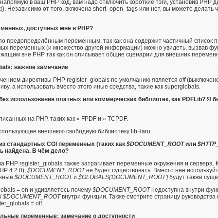
 напрямую в ваш PHP код, вам надо отключить короткие тэги, установив PHP 
()
. Независимо от того, включена
short_open_tags
или нет, вы можете делать ч
ременных, доступных мне в PHP?
 по
предопределённым переменным
, так как она содержит частичный списо
пных переменных (и множество другой информации) можно увидеть, вызвав ф
ежащим вне PHP
так как он описывает общие сценарии для внешних переменн
obals: важное замечание
начением директивы PHP
register_globals
по умолчанию является
off
(выключено
иву, а использовать вместо этого иные средства, такие как
superglobals
.
 без использования платных или коммерческих библиотек, как
PDFLib
? Я б
писанных на PHP, таких как
» FPDF
и
» TCPDF
.
использующее внешнюю свободную библиотеку libHaru.
из стандартных CGI переменных (таких как
$DOCUMENT_ROOT
или
$HTTP
ть найдена. В чём дело?
ива PHP
register_globals
также затрагивает переменные окружения и сервера. Когд
PHP 4.2.0),
$DOCUMENT_ROOT
не будет существовать. Вместо нее используй
менные
$DOCUMENT_ROOT
и
$GLOBALS['DOCUMENT_ROOT']
будут также суще
globals = on и удивляетесь почему
$DOCUMENT_ROOT
недоступна внутри функц
al $DOCUMENT_ROOT
внутри функции. Также смотрите страницу руководства
r_globals = off.
льные переменные: замечание о доступности