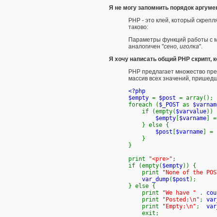
Я не могу запомнить порядок аргуме
PHP - это клей, который скреп
таково:
Параметры
функций работы с 
аналогичен "
сено, иголка
".
Я хочу написать общий PHP скрипт,
PHP предлагает множество
пре
массив всех значений, пришедш
<?php
$empty
=
$post
= array();
foreach (
$_POST
as
$varna
if (empty(
$varvalue
)) 
$empty
[
$varname
] 
} else {
$post
[
$varname
] =
}
}
print
"<pre>"
;
if (empty(
$empty
)) {
print
"None of the POS
var_dump
(
$post
);
} else {
print
"We have "
.
cou
print
"Posted:\n"
;
var
print
"Empty:\n"
;
var
exit;