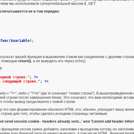
очему мы использовали суперглобальный массив
$_GET
.
спечатывается не в том порядке:
yfunc
(
$variable
);
результат вашей функции в выражении (таком как соединение с другими строк
 с помощью
return()
, а не выводить его через
echo()
.
?
первой строке."
;
?>
а следующей строке."
;
?>
ибо с "?>", либо с "?>\n" (где \n означает "новая строка"). В вышеприведённ
овой строки после завершения блока. Это означает, что вам необходимо вста
го чтобы вывод продолжался с новой строки.
 что при форматировании обычного HTML это, обычно, упрощает вашу жизнь к
строки для того, чтобы сделать исходник страницы читаемым.
end session cookie - headers already sent...' или 'Cannot add header informat
и
функциям сессии
нужно добавить заголовки к выходному потоку, но заголовк
нием этих функций нельзя ничего выводить, в том числе HTML. Функция
heade