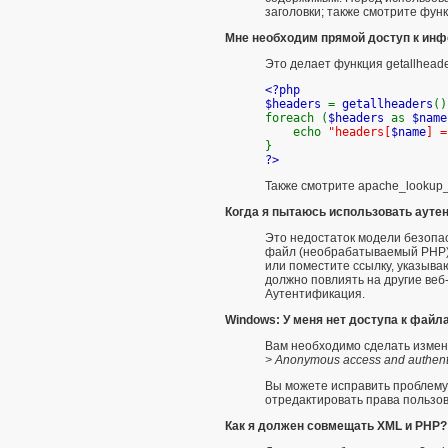
заголовки; также смотрите
функ
Мне необходим прямой доступ к инфо
Это делает функция
getallheade
<?php
$headers
=
getallheaders
()
foreach (
$headers
as
$nam
echo
"headers[
$name
] 
}
?>
Также смотрите
apache_lookup_u
Когда я пытаюсь использовать аутентиф
Это недостаток модели безопас
файл (необрабатываемый PHP) 
или поместите ссылку, указыва
должно повлиять на другие ве
Аутентификация
.
Windows: У меня нет доступа к файл
Вам необходимо сделать измен
> Anonymous access and authenti
Вы можете исправить проблему
отредактировать права пользова
Как я должен совмещать XML и PHP? 