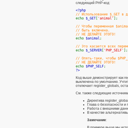
следующий PHP-код:
<?php
// Использование $_GET в д
echo
$_GET
[
'animal'
];
// Чтобы переменная $anima
// быть включена.
// НЕ ДЕЛАЙТЕ ЭТОГО!
echo
$animal
;
// Это касается всех перем
echo
$_SERVER
[
'PHP_SELF'
];
// Опять-таки, чтобы $PHP_
// НЕ ДЕЛАЙТЕ ЭТОГО!
echo
$PHP_SELF
;
?>
Код выше демонстрирует как reg
выключена по умолчанию. Учтит
отключает register_globals, ос
См. также следующие источник
Директива
register_globa
Глава о безопасности и r
Работа с внешними дан
В качестве альтернатив
Замечание
:
В примере выше мы исп