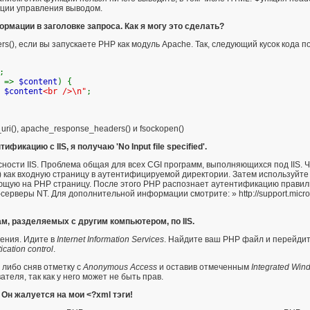
ции управления выводом
.
рмации в заголовке запроса. Как я могу это сделать?
rs()
, если вы запускаете PHP как модуль Apache. Так, следующий кусок кода п
;
e
=>
$content
) {
=
$content
<br />\n"
;
ri()
,
apache_response_headers()
и
fsockopen()
икацию с IIS, я получаю 'No Input file specified'.
ности IIS. Проблема общая для всех CGI программ, выполняющихся под IIS.
как входную страницу в аутентифицируемой директории. Затем используйте
ющую на PHP страницу. После этого PHP распознает аутентификацию правиль
б-серверы NT. Для дополнительной информации смотрите:
» http://support.mic
ам, разделяемых с другим компьютером, по IIS.
ения. Идите в
Internet Information Services
. Найдите ваш PHP файл и перейдите
cation control
.
 либо сняв отметку с
Anonymous Access
и оставив отмеченным
Integrated Win
теля, так как у него может не быть прав.
Он жалуется на мои <?xml тэги!