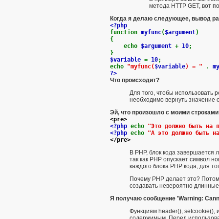
метода HTTP GET, вот п
Когда я делаю следующее, вывод ра
<?php
function
myfunc
(
$argument
)
{
echo
$argument
+
10
;
}
$variable
=
10
;
echo
"myfunc(
$variable
) = "
.
m
?>
Что происходит?
Для того, чтобы использовать 
необходимо вернуть значение
Эй, что произошло с моими строками
<pre>
<?php
echo
"Это должно быть на 
<?php
echo
"А это должно быть н
</pre>
В PHP, блок кода завершается л
так как PHP опускает символ н
каждого блока PHP кода, для то
Почему PHP делает это? Потому
создавать невероятно длинные 
Я получаю сообщение 'Warning: Cannot s
Функциям
header()
,
setcookie()
, 
содержимым. Перед использова