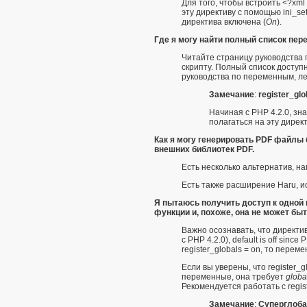
Для того, чтобы встроить <?xml
эту директиву с помощью
ini_set
директива включена (
On
).
Где я могу найти полный список пе
Читайте страницу руководства
скрипту. Полный список досту
руководства по
переменным, л
Замечание
:
register_gl
Начиная с PHP 4.2.0, з
полагаться на эту директ
Как я могу генерировать PDF файлы
внешних библиотек PDF.
Есть несколько альтернатив, на
Есть также расширение
Haru
, 
Я пытаюсь получить доступ к одной 
функции и, похоже, она не может бы
Важно осознавать, что директ
с PHP 4.2.0), default is off since 
register_globals = on, то пере
Если вы уверены, что register_
переменные, она требует
glob
Рекомендуется работать с registe
Замечание
:
Суперглоба