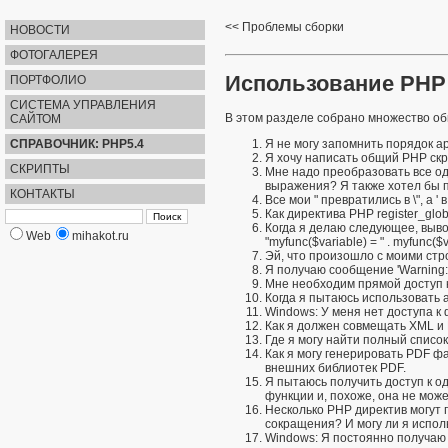
Проблемы сборки
НОВОСТИ
ФОТОГАЛЕРЕЯ
Использование PHP
ПОРТФОЛИО
СИСТЕМА УПРАВЛЕНИЯ
В этом разделе собрано множество об
САЙТОМ
СПРАВОЧНИК: PHP5.4
Я не могу запомнить порядок а
Я хочу написать общий PHP ск
СКРИПТЫ
Мне надо преобразовать все оди
выражения? Я также хотел бы прео
КОНТАКТЫ
Все мои " превратились в \", а 
Как директива PHP register_glo
Когда я делаю следующее, вывод 
Web
mihakot.ru
"myfunc($variable) = " . myfunc(
Эй, что произошло с моими стро
Я получаю сообщение 'Warning: Ca
Мне необходим прямой доступ к
Когда я пытаюсь использовать аут
Windows: У меня нет доступа к 
Как я должен совмещать XML и 
Где я могу найти полный списо
Как я могу генерировать PDF ф
внешних библиотек PDF.
Я пытаюсь получить доступ к
функции и, похоже, она не мож
Несколько PHP директив могут 
сокращения? И могу ли я исполь
Windows: Я постоянно получаю т