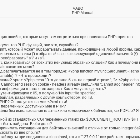
ЧАВО
PHP Manual
щих ошибок, которые могут вам встретиться при написании PHP скриптов.
ргументов PHP-функций, они что, случайны?
рипт, который может обрабатывать данные, приходящие из любой формы. Ка
ночные кавычки (') в обратный слэш с последующей одиночной кавычкой (\'). 
бразовать " в \" и \ в \\.
' в \', как избавиться от всех этих ненужных обратных слэшей? Как и почему он
bals касается меня?
распечатывается не в том порядке: <?php function myfunc($argument) { echo $a
$variable); ?> Что происходит?
ками? <pre> <?php echo "Это должно быть на первой строке."; ?> <?php echo 
nnot send session cookie - headers already sent...' или 'Cannot add header inform
 информации в заголовке запроса. Как я могу это сделать?
ентификацию с IIS, я получаю 'No Input file specified'.
файлам, разделяемых с другим компьютером, по IIS.
PHP? Он жалуется на мои <?xml тэги!
к переменных, доступных мне в PHP?
айлы без использования платных или коммерческих библиотек, как PDFLib? Я
 одной из стандартных CGI переменных (таких как $DOCUMENT_ROOT или $H
ет быть найдена. В чём дело?
принимать сокращения для байтовых значений в отличие от только integer ба
зовать их вне php.ini?
аймауты при соединении с localhost, хотя с "127.0.0.1" все работает нормал