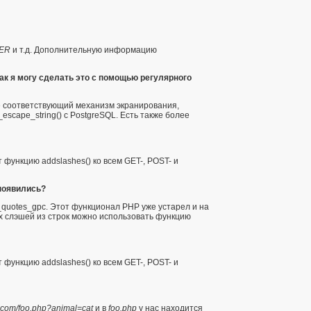
ER
и т.д. Дополнительную информацию
Как я могу сделать это с помощью регулярного
те соответствующий механизм экранирования,
_escape_string()
с PostgreSQL. Есть также более
ет функцию
addslashes()
ко всем GET-, POST- и
 появились?
_quotes_gpc
. Этот функционал PHP уже устарел и на
ых слэшей из строк можно использовать функцию
ет функцию
addslashes()
ко всем GET-, POST- и
e.com/foo.php?animal=cat
и в
foo.php
у нас находится