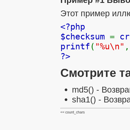
Этот пример илл
<?php
$checksum
=
cr
printf
(
"%u\n"
?>
Смотрите т
md5()
- Возвра
sha1()
- Возвр
count_chars