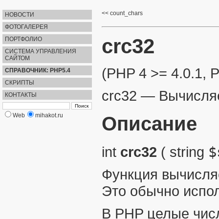
count_chars
НОВОСТИ
ФОТОГАЛЕРЕЯ
crc32
ПОРТФОЛИО
СИСТЕМА УПРАВЛЕНИЯ
САЙТОМ
(PHP 4 >= 4.0.1, 
СПРАВОЧНИК: PHP5.4
СКРИПТЫ
crc32
—
Вычисля
КОНТАКТЫ
Web
mihakot.ru
Описание
int
crc32
(
string
$
Функция вычисля
Это обычно испо
В PHP целые числ