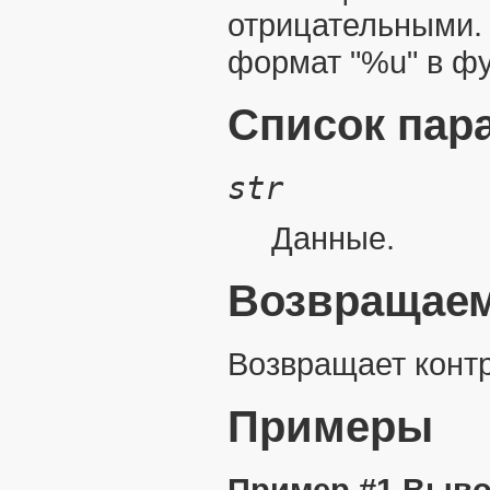
отрицательными. 
формат "%u" в ф
Список пар
str
Данные.
Возвращаем
Возвращает конт
Примеры
Пример #1 Выво