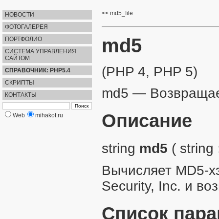
md5_file
НОВОСТИ
ФОТОГАЛЕРЕЯ
md5
ПОРТФОЛИО
СИСТЕМА УПРАВЛЕНИЯ
САЙТОМ
(PHP 4, PHP 5)
СПРАВОЧНИК: PHP5.4
СКРИПТЫ
md5
—
Возвращае
КОНТАКТЫ
Описание
Web
mihakot.ru
string
md5
(
string
Вычисляет MD5-х
Security, Inc.
и воз
Список пар