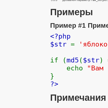
5.0.0
Добавлен параметр
raw_output
Примеры
Пример #1 Прим
<?php
$str
=
'яблоко
if (
md5
(
$str
)
echo
"Вам 
}
?>
Примечания