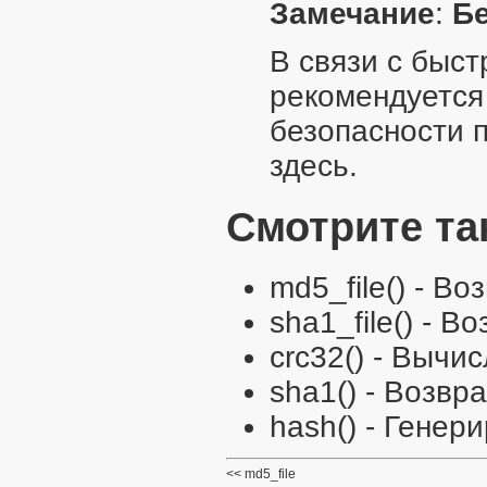
Замечание
:
Б
В связи с быс
рекомендуется
безопасности 
здесь
.
Смотрите та
md5_file()
- Во
sha1_file()
- Во
crc32()
- Вычис
sha1()
- Возвр
hash()
- Генери
md5_file