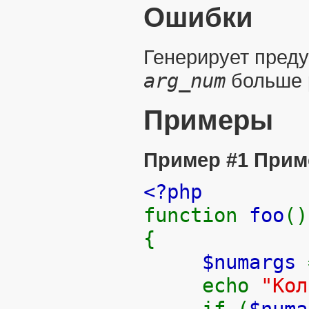
Ошибки
Генерирует преду
arg_num
больше р
Примеры
Пример #1 Прим
<?php
function
foo
()
{
$numargs
echo
"Ко