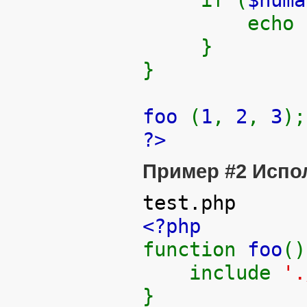
if (
$num
echo
}
}
foo
(
1
,
2
,
3
);
?>
Пример #2 Испо
test.php
<?php
function
foo
()
include
'.
}