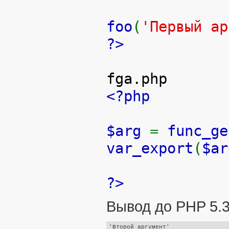
foo
(
'Первый ар
?>
fga.php
<?php
$arg
=
func_ge
var_export
(
$ar
?>
Вывод до PHP 5.3