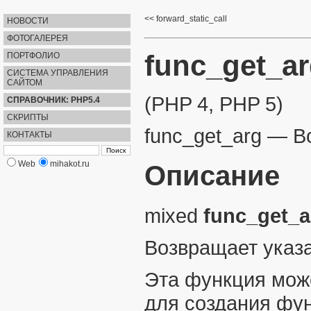
forward_static_call
НОВОСТИ
ФОТОГАЛЕРЕЯ
func_get_a
ПОРТФОЛИО
СИСТЕМА УПРАВЛЕНИЯ
САЙТОМ
(PHP 4, PHP 5)
СПРАВОЧНИК: PHP5.4
СКРИПТЫ
func_get_arg
—
В
КОНТАКТЫ
Web
mihakot.ru
Описание
mixed
func_get_a
Возвращает указа
Эта функция мож
для создания фу