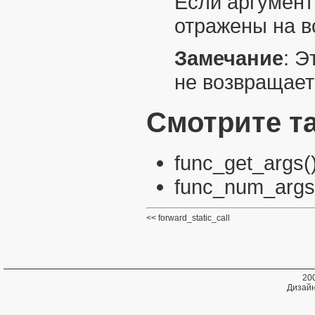
Если аргумент
отражены на 
Замечание
:
Э
не возвращает
Смотрите т
func_get_args(
func_num_args
forward_static_call
20
Дизайн