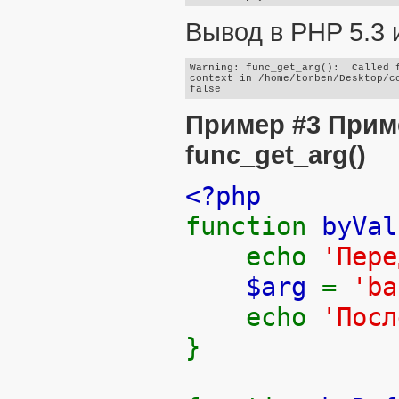
Вывод в PHP 5.3 
Warning: func_get_arg():  Called f
context in /home/torben/Desktop/co
Пример #3 Приме
func_get_arg()
<?php
function
byVal
echo
'П
$arg
=
'ba
echo
'Пос
}