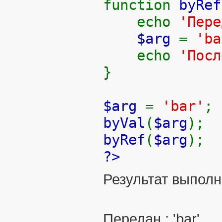
function
byRef
echo
'П
$arg
=
'ba
echo
'Пос
}
$arg
=
'bar'
;
byVal
(
$arg
);
byRef
(
$arg
);
?>
Результат выполн
Передан : 'bar'