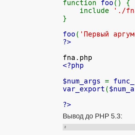
function
foo
() {
include
'./fn
}
foo
(
'Первый аргум
?>
fna.php
<?php
$num_args
=
func_
var_export
(
$num_a
?>
Вывод до PHP 5.3: