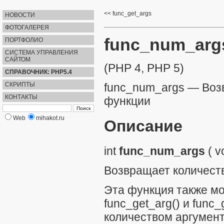
func_get_args
НОВОСТИ
ФОТОГАЛЕРЕЯ
func_num_arg
ПОРТФОЛИО
СИСТЕМА УПРАВЛЕНИЯ
САЙТОМ
(PHP 4, PHP 5)
СПРАВОЧНИК: PHP5.4
СКРИПТЫ
func_num_args
—
Воз
КОНТАКТЫ
функции
Web
mihakot.ru
Описание
int
func_num_args
(
v
Возвращает количест
Эта функция также мо
func_get_arg()
и
func_
количеством аргумент