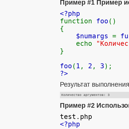
Пример #1 Пример 
<?php
function
foo
()
{
$numargs
=
fu
echo
"Количе
}
foo
(
1
,
2
,
3
);
?>
Результат выполнения
Пример #2 Использ
test.php
<?php