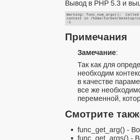
Вывод в PHP 5.3 и вы
Warning: func_num_args():  Called 
context in /home/torben/Desktop/co
Примечания
Замечание
:
Так как для опре
необходим контек
в качестве параме
все же необходимо
переменной, кото
Смотрите такж
func_get_arg()
- Во
func_get_args()
- 