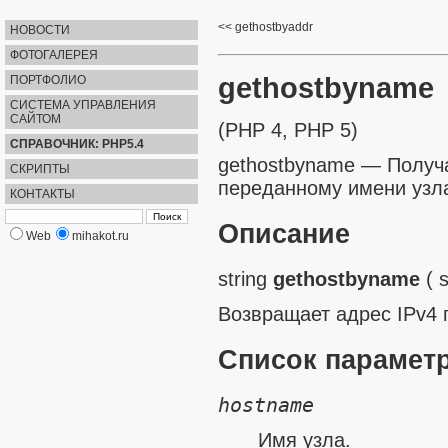
gethostbyaddr
НОВОСТИ
ФОТОГАЛЕРЕЯ
gethostbyname
ПОРТФОЛИО
СИСТЕМА УПРАВЛЕНИЯ
САЙТОМ
(PHP 4, PHP 5)
СПРАВОЧНИК: PHP5.4
gethostbyname
—
Получ
СКРИПТЫ
переданному имени узл
КОНТАКТЫ
Описание
Web
mihakot.ru
string
gethostbyname
(
s
Возвращает адрес IPv4 
Список парамет
hostname
Имя узла.