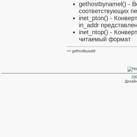
gethostbynamel()
- В
соответствующих п
inet_pton()
- Конверт
in_addr представле
inet_ntop()
- Конверт
читаемый формат
gethostbyaddr
20
Дизайн