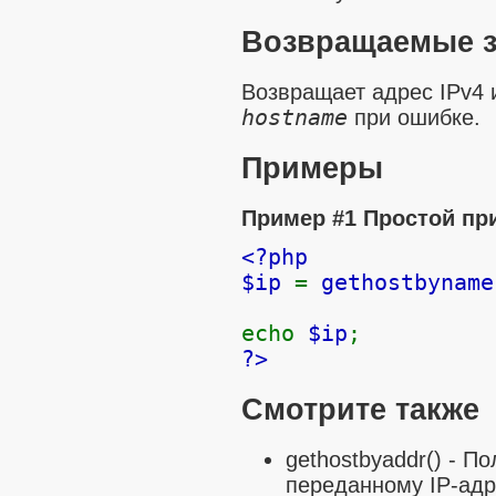
Возвращаемые з
Возвращает адрес IPv4
hostname
при ошибке.
Примеры
Пример #1 Простой п
<?php
$ip
=
gethostbyname
echo
$ip
;
?>
Смотрите также
gethostbyaddr()
- По
переданному IP-адр